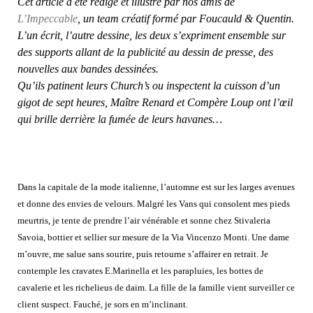
Cet article a été rédigé et illustré par nos amis de
L’Impeccable
, un team créatif formé par Foucauld & Quentin.
L’un écrit, l’autre dessine, les deux s’expriment ensemble sur
des supports allant de la publicité au dessin de presse, des
nouvelles aux bandes dessinées.
Qu’ils patinent leurs Church’s ou inspectent la cuisson d’un
gigot de sept heures, Maître Renard et Compère Loup ont l’œil
qui brille derrière la fumée de leurs havanes…
Dans la capitale de la mode italienne, l’automne est sur les larges avenues
et donne des envies de velours. Malgré les Vans qui consolent mes pieds
meurtris, je tente de prendre l’air vénérable et sonne chez Stivaleria
Savoia, bottier et sellier sur mesure de la Via Vincenzo Monti. Une dame
m’ouvre, me salue sans sourire, puis retourne s’affairer en retrait. Je
contemple les cravates E.Marinella et les parapluies, les bottes de
cavalerie et les richelieus de daim. La fille de la famille vient surveiller ce
client suspect. Fauché, je sors en m’inclinant.