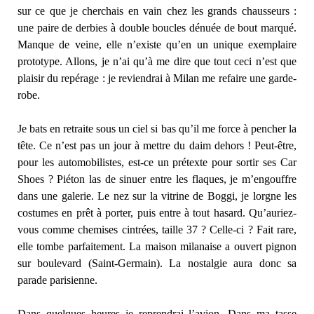
sur ce que je cherchais en vain chez les grands chausseurs :
une paire de derbies à double boucles dénuée de bout marqué.
Manque de veine, elle n’existe qu’en un unique exemplaire
prototype. Allons, je n’ai qu’à me dire que tout ceci n’est que
plaisir du repérage : je reviendrai à Milan me refaire une garde-
robe.
Je bats en retraite sous un ciel si bas qu’il me force à pencher la
tête. Ce n’est pas un jour à mettre du daim dehors ! Peut-être,
pour les automobilistes, est-ce un prétexte pour sortir ses Car
Shoes ? Piéton las de sinuer entre les flaques, je m’engouffre
dans une galerie. Le nez sur la vitrine de Boggi, je lorgne les
costumes en prêt à porter, puis entre à tout hasard. Qu’auriez-
vous comme chemises cintrées, taille 37 ? Celle-ci ? Fait rare,
elle tombe parfaitement. La maison milanaise a ouvert pignon
sur boulevard (Saint-Germain). La nostalgie aura donc sa
parade parisienne.
Dans quelques heures je reprendrai l’avion. Dans ma tasse