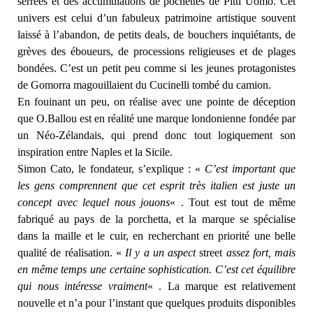
serrées et des accumulations de pochettes de Pitti Uomo. Cet
univers est celui d’un fabuleux patrimoine artistique souvent
laissé à l’abandon, de petits deals, de bouchers inquiétants, de
grèves des éboueurs, de processions religieuses et de plages
bondées. C’est un petit peu comme si les jeunes protagonistes
de Gomorra magouillaient du Cucinelli tombé du camion.
En fouinant un peu, on réalise avec une pointe de déception
que O.Ballou est en réalité une marque londonienne fondée par
un Néo-Zélandais, qui prend donc tout logiquement son
inspiration entre Naples et la Sicile.
Simon Cato, le fondateur, s’explique : «
C’est important que
les gens comprennent que cet esprit très italien est juste un
concept avec lequel nous jouons
« . Tout est tout de même
fabriqué au pays de la porchetta, et la marque se spécialise
dans la maille et le cuir, en recherchant en priorité une belle
qualité de réalisation. «
Il y a un aspect
street
assez fort, mais
en même temps une certaine sophistication. C’est cet équilibre
qui nous intéresse vraiment
« . La marque est relativement
nouvelle et n’a pour l’instant que quelques produits disponibles