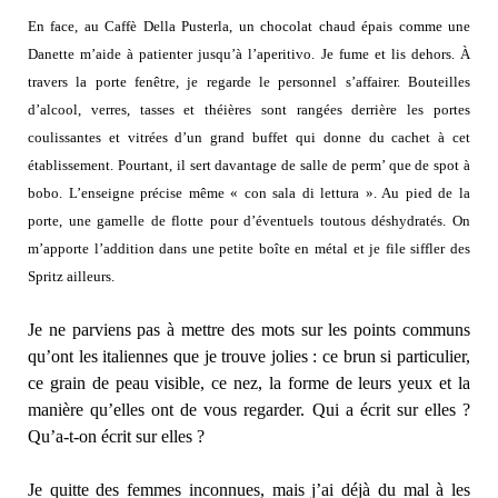
En face, au Caffè Della Pusterla, un chocolat chaud épais comme une
Danette m’aide à patienter jusqu’à l’aperitivo. Je fume et lis dehors. À
travers la porte fenêtre, je regarde le personnel s’affairer. Bouteilles
d’alcool, verres, tasses et théières sont rangées derrière les portes
coulissantes et vitrées d’un grand buffet qui donne du cachet à cet
établissement. Pourtant, il sert davantage de salle de perm’ que de spot à
bobo. L’enseigne précise même « con sala di lettura ». Au pied de la
porte, une gamelle de flotte pour d’éventuels toutous déshydratés. On
m’apporte l’addition dans une petite boîte en métal et je file siffler des
Spritz ailleurs.
Je ne parviens pas à mettre des mots sur les points communs
qu’ont les italiennes que je trouve jolies : ce brun si particulier,
ce grain de peau visible, ce nez, la forme de leurs yeux et la
manière qu’elles ont de vous regarder. Qui a écrit sur elles ?
Qu’a-t-on écrit sur elles ?
Je quitte des femmes inconnues, mais j’ai déjà du mal à les