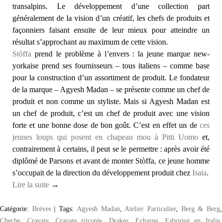
transalpins. Le développement d’une collection part
généralement de la vision d’un créatif, les chefs de produits et
façonniers faisant ensuite de leur mieux pour atteindre un
résultat s’approchant au maximum de cette vision.
Stòffa
prend le problème à l’envers : la jeune marque new-
yorkaise prend ses fournisseurs – tous italiens – comme base
pour la construction d’un assortiment de produit. Le fondateur
de la marque – Agyesh Madan – se présente comme un chef de
produit et non comme un styliste. Mais si Agyesh Madan est
un chef de produit, c’est un chef de produit avec une vision
forte et une bonne dose de bon goût. C’est en effet un de
ces
jeunes loups qui posent en chapeau mou à Pitti Uomo
et,
contrairement à certains, il peut se le permettre : après avoir été
diplômé de Parsons et avant de monter Stòffa, ce jeune homme
s’occupait de la direction du développement produit chez
Isaia
.
Lire la suite
→
Catégorie:
Brèves
|
Tags:
Agyesh Madan
,
Atelier Particulier
,
Berg & Berg
Cheche
,
Cravate
,
Cravate tricotée
,
Drakes
,
Echarpe
,
Fabriqué en Italie
,