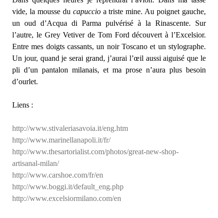
vide, la mousse du
capuccio
a triste mine. Au poignet gauche,
un oud d’Acqua di Parma pulvérisé à la Rinascente. Sur
l’autre, le Grey Vetiver de Tom Ford découvert à l’Excelsior.
Entre mes doigts cassants, un noir Toscano et un stylographe.
Un jour, quand je serai grand, j’aurai l’œil aussi aiguisé que le
pli d’un pantalon milanais, et ma prose n’aura plus besoin
d’ourlet.
Liens :
http://www.stivaleriasavoia.it/eng.htm
http://www.marinellanapoli.it/fr/
http://www.thesartorialist.com/photos/great-new-shop-
artisanal-milan/
http://www.carshoe.com/fr/en
http://www.boggi.it/default_eng.php
http://www.excelsiormilano.com/en