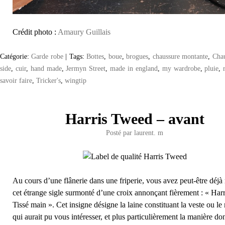
Crédit photo :
Amaury Guillais
Catégorie:
Garde robe
|
Tags:
Bottes
,
boue
,
brogues
,
chaussure montante
,
Chau
side
,
cuir
,
hand made
,
Jermyn Street
,
made in england
,
my wardrobe
,
pluie
,
savoir faire
,
Tricker's
,
wingtip
Harris Tweed – avant
Posté par
laurent. m
Au cours d’une flânerie dans une friperie, vous avez peut-être déj
cet étrange sigle surmonté d’une croix annonçant fièrement : « Har
Tissé main ». Cet insigne désigne la laine constituant la veste ou l
qui aurait pu vous intéresser, et plus particulièrement la manière don