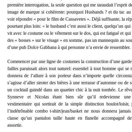
première interrogation, la seule question qui me taraudait l’esprit d
image de marque si cohérente: pourquoi Husbands ? et du tac au
voir répondre « pour le film de Cassavetes ». Déjà suffisante, la rép
pourtant plus loin: « le husband c’est aussi le client, quelqu’un qui 
vit avec le costume ou le vêtement sur le dos, qui est fatigué et qui
des « bosses » sur le visage » en somme, pas un mannequin au sour
d’une pub Dolce Gabbana à qui personne n’a envie de ressembler.
Commencer par une ligne de costumes la construction d’une garde
failles paraissait alors tout naturel: essentiel à tout homme qui se r
donnera de l’allure à son porteur dans n’importe quelle circonsta
s’agisse d’aller siroter des bières à une terrasse d’automne ou de 
un cocktail guindé dans un quartier chic à la nuit tombée. Le rêve
Synneve et Nicolas étant bien sûr qu’il redevienne une
vestimentaire qui sortirait de la simple distinction boulot/loisir,
l’indétrônable combo t-shirt/jean/basket ne nous donnera jamais
classe qu’un pantalon taille haute en flanelle accompagné de
assortie.