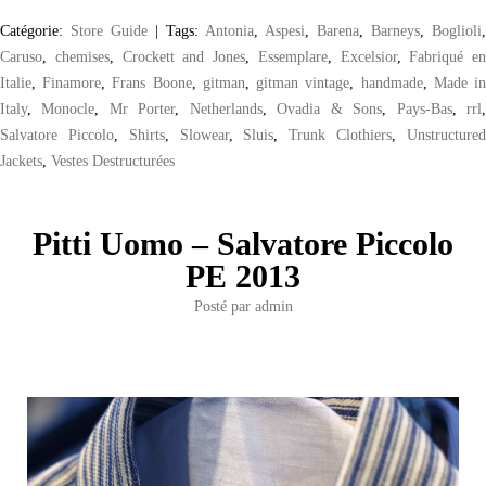
Catégorie:
Store Guide
|
Tags:
Antonia
,
Aspesi
,
Barena
,
Barneys
,
Boglioli
,
Caruso
,
chemises
,
Crockett and Jones
,
Essemplare
,
Excelsior
,
Fabriqué en
Italie
,
Finamore
,
Frans Boone
,
gitman
,
gitman vintage
,
handmade
,
Made i
Italy
,
Monocle
,
Mr Porter
,
Netherlands
,
Ovadia & Sons
,
Pays-Bas
,
rrl
Salvatore Piccolo
,
Shirts
,
Slowear
,
Sluis
,
Trunk Clothiers
,
Unstructure
Jackets
,
Vestes Destructurées
Pitti Uomo – Salvatore Piccolo
PE 2013
Posté par
admin