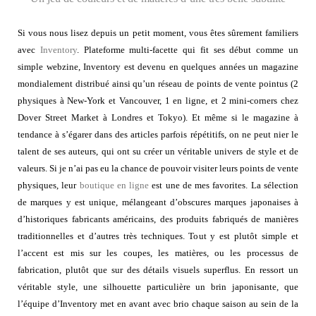
Si vous nous lisez depuis un petit moment, vous êtes sûrement familiers
avec
Inventory
. Plateforme multi-facette qui fit ses début comme un
simple webzine, Inventory est devenu en quelques années un magazine
mondialement distribué ainsi qu’un réseau de points de vente pointus (2
physiques à New-York et Vancouver, 1 en ligne, et 2 mini-corners chez
Dover Street Market à Londres et Tokyo). Et même si le magazine à
tendance à s’égarer dans des articles parfois répétitifs, on ne peut nier le
talent de ses auteurs, qui ont su créer un véritable univers de style et de
valeurs. Si je n’ai pas eu la chance de pouvoir visiter leurs points de vente
physiques, leur
boutique en ligne
est une de mes favorites. La sélection
de marques y est unique, mélangeant d’obscures marques japonaises à
d’historiques fabricants américains, des produits fabriqués de manières
traditionnelles et d’autres très techniques. Tout y est plutôt simple et
l’accent est mis sur les coupes, les matières, ou les processus de
fabrication, plutôt que sur des détails visuels superflus. En ressort un
véritable style, une silhouette particulière un brin japonisante, que
l’équipe d’Inventory met en avant avec brio chaque saison au sein de la