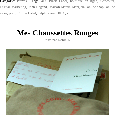
Catégorie:
Brèves
|
Tags:
4D
,
Black Label
,
boutique en ligne
,
Concours
Digital Marketing
,
John Legend
,
Maison Martin Margiela
,
online shop
,
onlin
store
,
polo
,
Purple Label
,
ralph lauren
,
RLX
,
rrl
Mes Chaussettes Rouges
Posté par
Robin N.