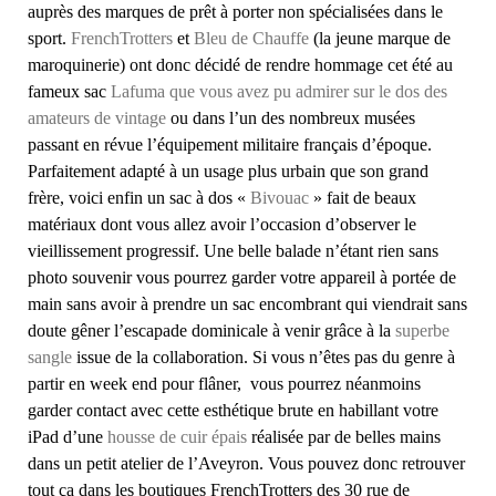
auprès des marques de prêt à porter non spécialisées dans le
sport.
FrenchTrotters
et
Bleu de Chauffe
(la jeune marque de
maroquinerie) ont donc décidé de rendre hommage cet été au
fameux sac
Lafuma que vous avez pu admirer sur le dos des
amateurs de vintage
ou dans l’un des nombreux musées
passant en révue l’équipement militaire français d’époque.
Parfaitement adapté à un usage plus urbain que son grand
frère, voici enfin un sac à dos «
Bivouac
» fait de beaux
matériaux dont vous allez avoir l’occasion d’observer le
vieillissement progressif. Une belle balade n’étant rien sans
photo souvenir vous pourrez garder votre appareil à portée de
main sans avoir à prendre un sac encombrant qui viendrait sans
doute gêner l’escapade dominicale à venir grâce à la
superbe
sangle
issue de la collaboration. Si vous n’êtes pas du genre à
partir en week end pour flâner, vous pourrez néanmoins
garder contact avec cette esthétique brute en habillant votre
iPad d’une
housse de cuir épais
réalisée par de belles mains
dans un petit atelier de l’Aveyron. Vous pouvez donc retrouver
tout ça dans les boutiques FrenchTrotters des 30 rue de