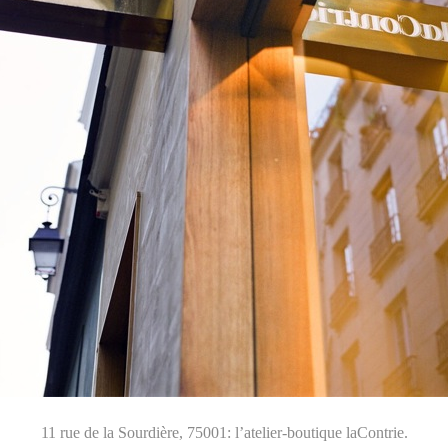
11 rue de la Sourdière, 75001: l’atelier-boutique laContrie.