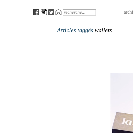
Menu
Search
arch
Articles taggés
wallets