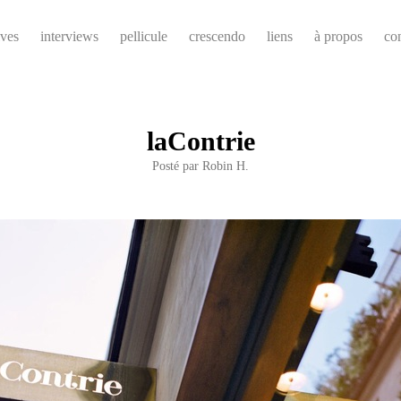
ives
interviews
pellicule
crescendo
liens
à propos
co
laContrie
Posté par
Robin H.