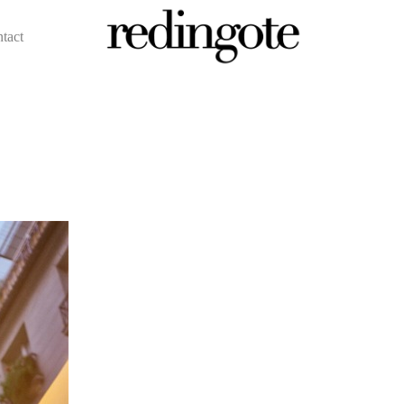
ntact
redingote.