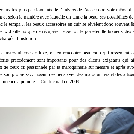
ériaux les plus passionnants de l’univers de l’accessoire voir même du
t et selon la manière avec laquelle on tanne la peau, ses possibilités de t
vec le temps… les beaux accessoires en cuir se révèlent donc souvent ê
ux d’ailleurs que de récupérer le sac ou le portefeuille luxueux des a
 chargée d’histoire ?
 la maroquinerie de luxe, on en rencontre beaucoup qui ressentent ce
crits précedement sont importants pour des clients exigeants qui ai
 de ceux ci: passionnée par la maroquinerie sur-mesure et après avoi
ire son propre sac. Tissant des liens avec des maroquiniers et des artis
commence à poindre:
laContrie
naît en 2009.