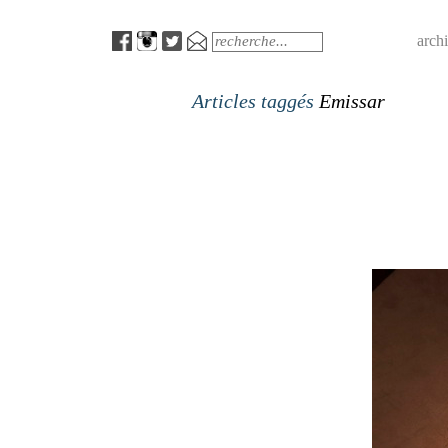
Menu
Search
arch
Articles taggés
Emissar