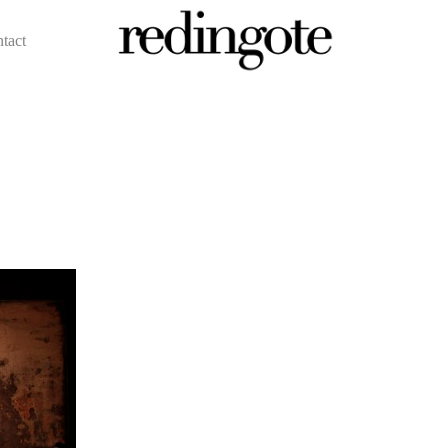
ntact
redingote.