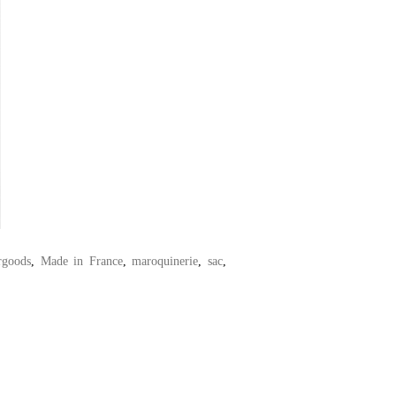
rgoods
,
Made in France
,
maroquinerie
,
sac
,