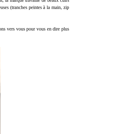
nt, la marque travaille de beaux cuirs
euses (tranches peintes à la main, zip
ons vers vous pour vous en dire plus