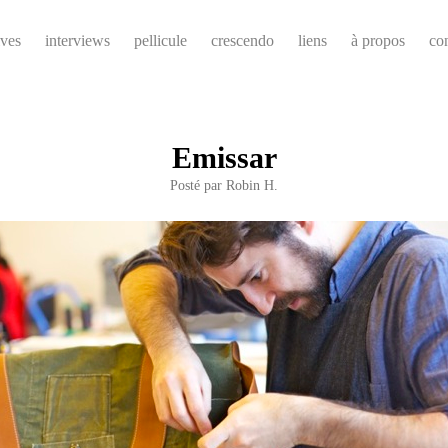
ives
interviews
pellicule
crescendo
liens
à propos
co
Emissar
Posté par
Robin H.