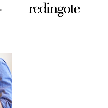
ntact
redingote.