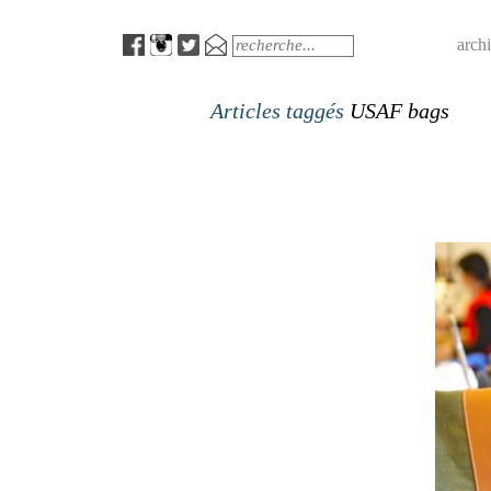
Menu
Search
arch
Articles taggés
USAF bags