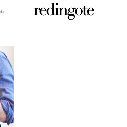
ntact
redingote.