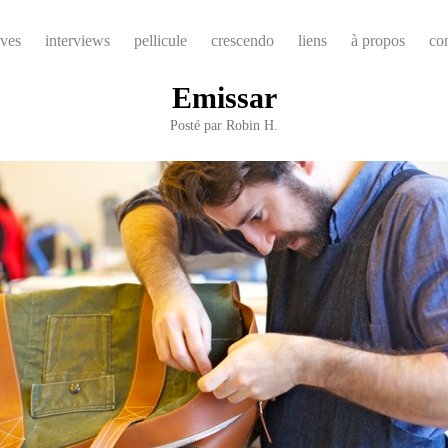
ives
interviews
pellicule
crescendo
liens
à propos
co
Emissar
Posté par
Robin H.