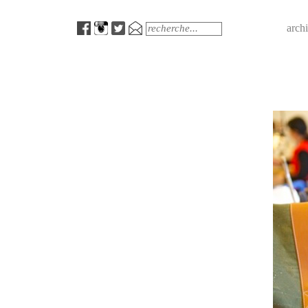
Menu
Search
arch