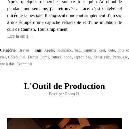
Après quelques recherches sur ce truc qui m’a obnubilé
pendant une semaine, j’ai retrouvé sa trace: c’est Côte&Ciel
qui édite la bestiole. Il s’agissait donc tout simplement d’un sac
à dos équipé d’une capuche rétractable et d’une imitation de
cuir de Caïman. Tout simplement.
Lire la suite
→
Catégorie:
Brèves
|
Tags:
Apple
,
backpack
,
bag
,
capuche
,
ciel
,
côte
,
côte e
ciel
,
Côte&Ciel
,
Damir Doma
,
future
,
hood
,
laptop bag
,
paper rain
,
Paris
,
sac
sac à dos
,
Technical
L'Outil de Production
Posté par
Robin H.