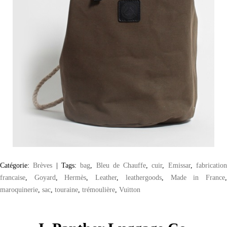
Catégorie:
Brèves
|
Tags:
bag
,
Bleu de Chauffe
,
cuir
,
Emissar
,
fabricatio
francaise
,
Goyard
,
Hermès
,
Leather
,
leathergoods
,
Made in France
maroquinerie
,
sac
,
touraine
,
trémoulière
,
Vuitton