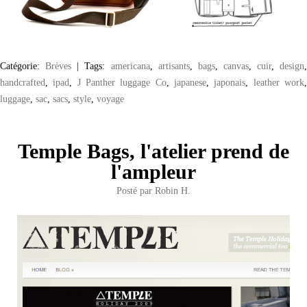
Catégorie:
Brèves
|
Tags:
americana
,
artisants
,
bags
,
canvas
,
cuir
,
design
handcrafted
,
ipad
,
J Panther luggage Co
,
japanese
,
japonais
,
leather work
luggage
,
sac
,
sacs
,
style
,
voyage
Temple Bags, l'atelier prend de
l'ampleur
Posté par
Robin H.