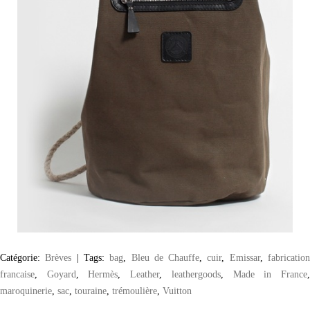
Catégorie:
Brèves
|
Tags:
bag
,
Bleu de Chauffe
,
cuir
,
Emissar
,
fabricatio
francaise
,
Goyard
,
Hermès
,
Leather
,
leathergoods
,
Made in France
maroquinerie
,
sac
,
touraine
,
trémoulière
,
Vuitton