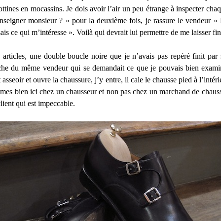
 bottines en mocassins. Je dois avoir l’air un peu étrange à inspecter c
renseigner monsieur ? » pour la deuxième fois, je rassure le vendeur «
ais ce qui m’intéresse ». Voilà qui devrait lui permettre de me laisser fi
s articles, une double boucle noire que je n’avais pas repéré finit pa
che du même vendeur qui se demandait ce que je pouvais bien examine
 asseoir et ouvre la chaussure, j’y entre, il cale le chausse pied à l’inté
ommes bien ici chez un chausseur et non pas chez un marchand de chaus
client qui est impeccable.