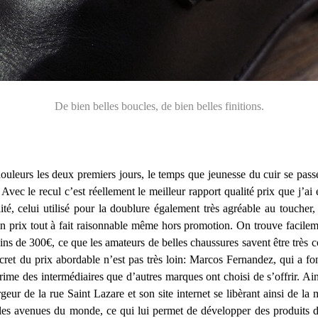
De bien belles boucles, de bien belles finitions.
ouleurs les deux premiers jours, le temps que jeunesse du cuir se pas
 Avec le recul c’est réellement le meilleur rapport qualité prix que j’ai
lité, celui utilisé pour la doublure également très agréable au touch
 un prix tout à fait raisonnable même hors promotion. On trouve facile
ns de 300€, ce que les amateurs de belles chaussures savent être très c
cret du prix abordable n’est pas très loin: Marcos Fernandez, qui a f
rime des intermédiaires que d’autres marques ont choisi de s’offrir. Ain
r de la rue Saint Lazare et son site internet se libèrant ainsi de la m
lles avenues du monde, ce qui lui permet de développer des produits de