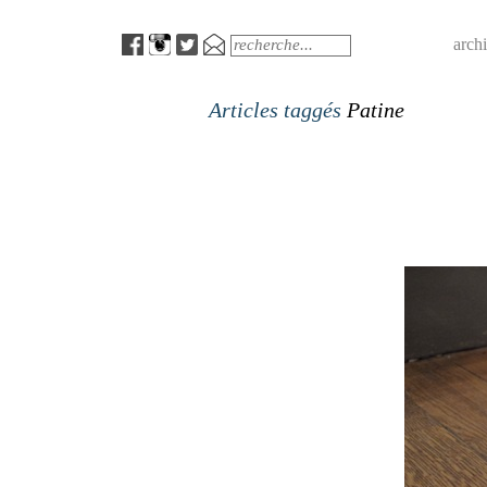
Menu
Search
arch
Articles taggés
Patine