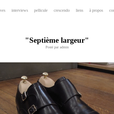
ives
interviews
pellicule
crescendo
liens
à propos
co
"Septième largeur"
Posté par
admin