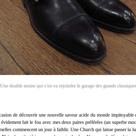
Une double moine qui s’en va rejoindre le garage des grands classique
occasion de découvrir une nouvelle saveur acide du monde impitoyabl
t évidement fait le fou avec mes deux paires préférées (un superbe m
semelles commencent un jour à faiblir. Une Church qui laisse passer la l