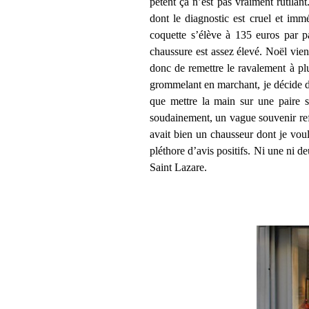
pètent ça n’est pas vraiment rutilan
dont le diagnostic est cruel et immé
coquette s’élève à 135 euros par pa
chaussure est assez élevé. Noël vient
donc de remettre le ravalement à plu
grommelant en marchant, je décide d’
que mettre la main sur une paire s
soudainement, un vague souvenir refai
avait bien un chausseur dont je voul
pléthore d’avis positifs. Ni une ni d
Saint Lazare.