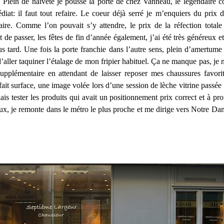
t. Plein de naïveté je pousse la porte de chez Vanneau, le légendaire 
diat: il faut tout refaire. Le coeur déjà serré je m’enquiers du prix d
ire. Comme l’on pouvait s’y attendre, le prix de la réfection total
 de passer, les fêtes de fin d’année également, j’ai été très généreux e
s tard. Une fois la porte franchie dans l’autre sens, plein d’amertume d
aller taquiner l’étalage de mon fripier habituel. Ça ne manque pas, je
upplémentaire en attendant de laisser reposer mes chaussures favorit
t surface, une image volée lors d’une session de lèche vitrine passée r
ais tester les produits qui avait un positionnement prix correct et à pr
eux, je remonte dans le métro le plus proche et me dirige vers Notre Da