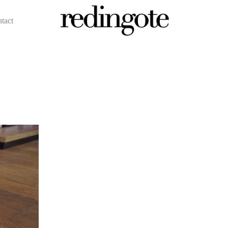
ntact
redingote.