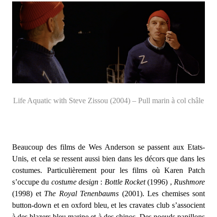
Life Aquatic with Steve Zissou (2004) – Pull marin à col châle
Beaucoup des films de Wes Anderson se passent aux Etats-
Unis, et cela se ressent aussi bien dans les décors que dans les
costumes. Particulièrement pour les films où Karen Patch
s’occupe du
costume design
:
Bottle Rocket
(1996) ,
Rushmore
(1998) et
The Royal Tenenbaums
(2001). Les chemises sont
button-down et en oxford bleu, et les cravates club s’associent
à des blazers bleu marine et à des chinos. Des noeuds papillons