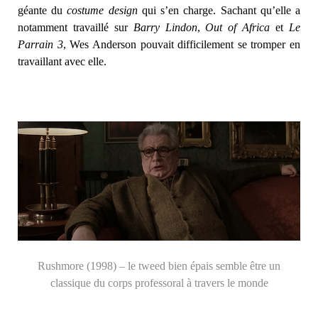
géante du
costume design
qui s’en charge. Sachant qu’elle a
notamment travaillé sur
Barry Lindon
,
Out of Africa
et
Le
Parrain 3
, Wes Anderson pouvait difficilement se tromper en
travaillant avec elle.
Rushmore (1998) – le tweed bien épais semble être un
classique du corps professoral à travers le monde