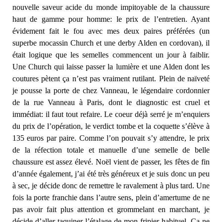
nouvelle saveur acide du monde impitoyable de la chaussure
haut de gamme pour homme: le prix de l’entretien. Ayant
évidement fait le fou avec mes deux paires préférées (un
superbe mocassin Church et une derby Alden en cordovan), il
était logique que les semelles commencent un jour à faiblir.
Une Church qui laisse passer la lumière et une Alden dont les
coutures pètent ça n’est pas vraiment rutilant. Plein de naïveté
je pousse la porte de chez Vanneau, le légendaire cordonnier
de la rue Vanneau à Paris, dont le diagnostic est cruel et
immédiat: il faut tout refaire. Le coeur déjà serré je m’enquiers
du prix de l’opération, le verdict tombe et la coquette s’élève à
135 euros par paire. Comme l’on pouvait s’y attendre, le prix
de la réfection totale et manuelle d’une semelle de belle
chaussure est assez élevé. Noël vient de passer, les fêtes de fin
d’année également, j’ai été très généreux et je suis donc un peu
à sec, je décide donc de remettre le ravalement à plus tard. Une
fois la porte franchie dans l’autre sens, plein d’amertume de ne
pas avoir fait plus attention et grommelant en marchant, je
décide d’aller taquiner l’étalage de mon fripier habituel. Ça ne