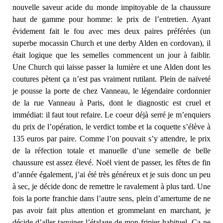
nouvelle saveur acide du monde impitoyable de la chaussure
haut de gamme pour homme: le prix de l’entretien. Ayant
évidement fait le fou avec mes deux paires préférées (un
superbe mocassin Church et une derby Alden en cordovan), il
était logique que les semelles commencent un jour à faiblir.
Une Church qui laisse passer la lumière et une Alden dont les
coutures pètent ça n’est pas vraiment rutilant. Plein de naïveté
je pousse la porte de chez Vanneau, le légendaire cordonnier
de la rue Vanneau à Paris, dont le diagnostic est cruel et
immédiat: il faut tout refaire. Le coeur déjà serré je m’enquiers
du prix de l’opération, le verdict tombe et la coquette s’élève à
135 euros par paire. Comme l’on pouvait s’y attendre, le prix
de la réfection totale et manuelle d’une semelle de belle
chaussure est assez élevé. Noël vient de passer, les fêtes de fin
d’année également, j’ai été très généreux et je suis donc un peu
à sec, je décide donc de remettre le ravalement à plus tard. Une
fois la porte franchie dans l’autre sens, plein d’amertume de ne
pas avoir fait plus attention et grommelant en marchant, je
décide d’aller taquiner l’étalage de mon fripier habituel. Ça ne