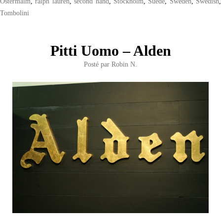
Östermalm
,
ralph lauren
,
second hand
,
Stockholm
,
Suède
,
Sweden
,
Swedish
,
Tombolini
Pitti Uomo – Alden
Posté par
Robin N.