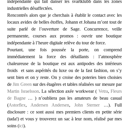
indépendante qui fait danser les svartklubb dans les zones
industrielles désaffectées.
Rencontrés alors que je cherchais à établir le contact avec les
locaux avides de belles étoffes, Johann et Johana m’ont tout de
suite parlé de l’ouverture de Sage. Concurrence, veille
permanente, courses aux promos : ouvrir une boutique
indépendante à l’heure digitale relève du tour de force.
Pourtant, une fois poussée la porte, on comprend
immédiatement la force des détaillants : l’atmosphère
chaleureuse de la boutique est aux antipodes des intérieurs
froids et sans aspérités du luxe ou de la fast fashion, on s’y
sent bien et on y reste. On y croise des poteries bien choisies
de
Jim Green
sur des étagères et tables réalisées sur mesure par
Martin Israelsson
. La sélection axée workwear (
Vetra
,
Fleurs
de Bagne
… ) n’oubliera pas les amateurs de beau casual
(
Astorflex
,
Andersen Andersen
,
John Sterner
…). Full
disclosure : ce sont aussi mes premiers clients en petite série
(tada!) et vous y trouverez un sac à leur nom, réalisé par mes
soins (
ici
).