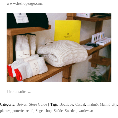
www.leshopsage.com
Lire la suite
→
Catégorie:
Brèves
,
Store Guide
|
Tags:
Boutique
,
Casual
,
malmö
,
Malmö city
plantes
,
potterie
,
retail
,
Sage
,
shop
,
Suède
,
Sweden
,
workwear