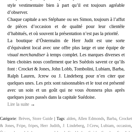
style vestimentaire bien à part qu’il est toujours agréable
d’observer.
Chaque capitale a ses Stéphane ou ses Simon, toujours à l’affut
de pièces d’occasion et de qualité pour leur clientèle
d’habitués, et où souvent la présentation n’est pas la priorité.
La boutique d’Östermalm de Herr Judit est une sorte
d’équivalent local avec une offre plus large et une équipe de
visual merchandiser
à temps complet. Les marques diverses et
bien choisies nous confirment que les Suèdois savent ce qu’ils
font : Crocket & Jones, John Lobb, Tombolini, Lubiam, Barba,
Ralph Lauren, Jcrew ou J. Lindeberg pour n’en citer que
quelques unes. Les prix sont raisonnables et le tout est présenté
avec un soin et un goût qui ne vous étonnera plus après
quelques jours passés dans la capitale Suédoise.
Lire la suite
→
Catégorie:
Brèves
,
Store Guide
|
Tags:
alden
,
Allen Edmonds
,
Barba
,
Crocke
& Jones
,
Fripe
,
fripes
,
Herr Judith
,
J. Lindeberg
,
J.Crew
,
Lubiam
,
occasion