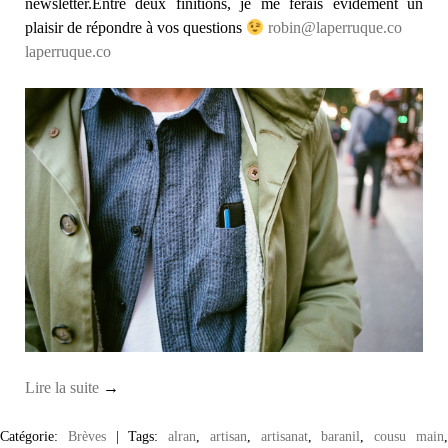
newsletter.Entre deux finitions, je me ferais évidement un
plaisir de répondre à vos questions
robin@laperruque.co
laperruque.co
Lire la suite
→
Catégorie:
Brèves
|
Tags:
alran
,
artisan
,
artisanat
,
baranil
,
cousu main