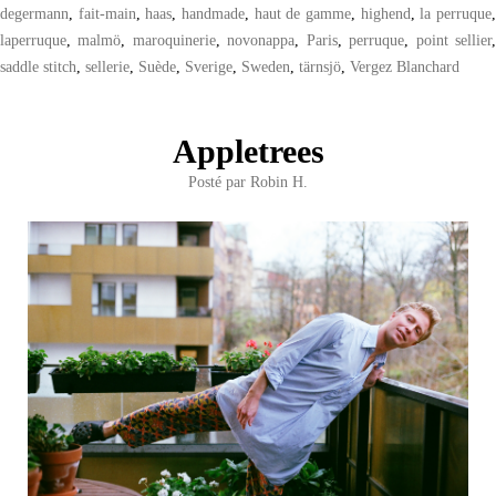
degermann
,
fait-main
,
haas
,
handmade
,
haut de gamme
,
highend
,
la perruque
laperruque
,
malmö
,
maroquinerie
,
novonappa
,
Paris
,
perruque
,
point sellier
saddle stitch
,
sellerie
,
Suède
,
Sverige
,
Sweden
,
tärnsjö
,
Vergez Blanchard
Appletrees
Posté par
Robin H.