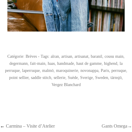
Catégorie:
Brèves
- Tags:
alran
,
artisan
,
artisanat
,
baranil
,
cousu main
,
degermann
,
fait-main
,
haas
,
handmade
,
haut de gamme
,
highend
,
la
perruque
,
laperruque
,
malmö
,
maroquinerie
,
novonappa
,
Paris
,
perruque
,
point sellier
,
saddle stitch
,
sellerie
,
Suède
,
Sverige
,
Sweden
,
tärnsjö
,
Vergez Blanchard
Post navigation
←
Carmina – Visite d’Atelier
Gants Omega→