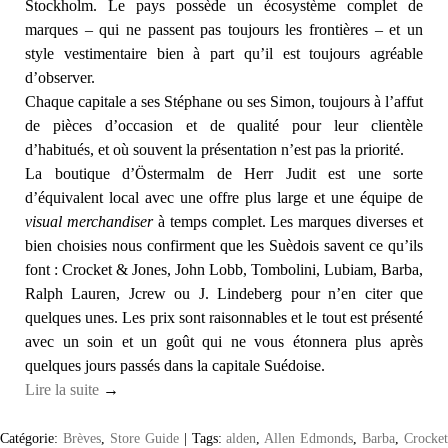
Stockholm. Le pays possède un écosystème complet de
marques – qui ne passent pas toujours les frontières – et un
style vestimentaire bien à part qu’il est toujours agréable
d’observer.
Chaque capitale a ses Stéphane ou ses Simon, toujours à l’affut
de pièces d’occasion et de qualité pour leur clientèle
d’habitués, et où souvent la présentation n’est pas la priorité.
La boutique d’Östermalm de Herr Judit est une sorte
d’équivalent local avec une offre plus large et une équipe de
visual merchandiser
à temps complet. Les marques diverses et
bien choisies nous confirment que les Suèdois savent ce qu’ils
font : Crocket & Jones, John Lobb, Tombolini, Lubiam, Barba,
Ralph Lauren, Jcrew ou J. Lindeberg pour n’en citer que
quelques unes. Les prix sont raisonnables et le tout est présenté
avec un soin et un goût qui ne vous étonnera plus après
quelques jours passés dans la capitale Suédoise.
Lire la suite
→
Catégorie:
Brèves
,
Store Guide
|
Tags:
alden
,
Allen Edmonds
,
Barba
,
Crocke