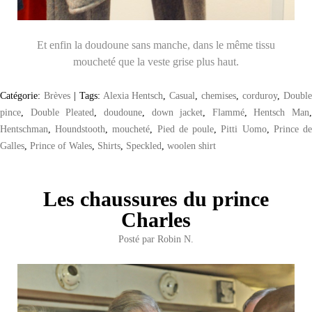
Et enfin la doudoune sans manche, dans le même tissu
moucheté que la veste grise plus haut.
Catégorie:
Brèves
|
Tags:
Alexia Hentsch
,
Casual
,
chemises
,
corduroy
,
Doubl
pince
,
Double Pleated
,
doudoune
,
down jacket
,
Flammé
,
Hentsch Man
,
Hentschman
,
Houndstooth
,
moucheté
,
Pied de poule
,
Pitti Uomo
,
Prince d
Galles
,
Prince of Wales
,
Shirts
,
Speckled
,
woolen shirt
Les chaussures du prince
Charles
Posté par
Robin N.