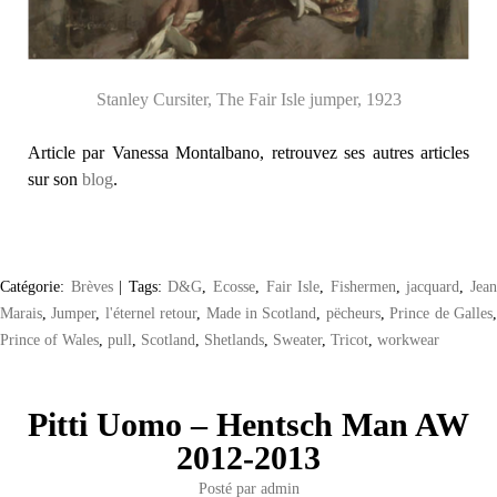
Stanley Cursiter, The Fair Isle jumper, 1923
Article par Vanessa Montalbano, retrouvez ses autres articles
sur son
blog
.
Catégorie:
Brèves
|
Tags:
D&G
,
Ecosse
,
Fair Isle
,
Fishermen
,
jacquard
,
Jea
Marais
,
Jumper
,
l'éternel retour
,
Made in Scotland
,
pëcheurs
,
Prince de Galles
Prince of Wales
,
pull
,
Scotland
,
Shetlands
,
Sweater
,
Tricot
,
workwear
Pitti Uomo – Hentsch Man AW
2012-2013
Posté par
admin