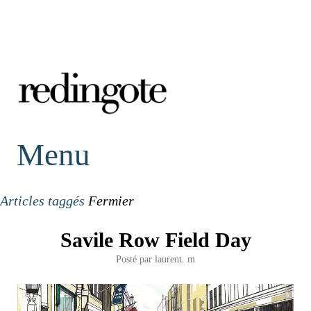
redingote.
Menu
Articles taggés
Fermier
Savile Row Field Day
Posté par
laurent. m