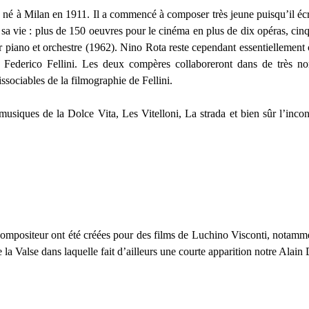
 né à Milan en 1911. Il a commencé à composer très jeune puisqu’il écr
a vie : plus de 150 oeuvres pour le cinéma en plus de dix opéras, cin
 piano et orchestre (1962). Nino Rota reste cependant essentiellement
de Federico Fellini. Les deux compères collaboreront dans de très n
ssociables de la filmographie de Fellini.
 musiques de la Dolce Vita, Les Vitelloni, La strada et bien sûr l’inc
 compositeur ont été créées pour des films de Luchino Visconti, notam
 la Valse dans laquelle fait d’ailleurs une courte apparition notre Alain