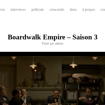
ives
interviews
pellicule
crescendo
liens
à propos
co
Boardwalk Empire – Saison 3
Posté par
admin