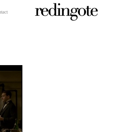
ntact
redingote.