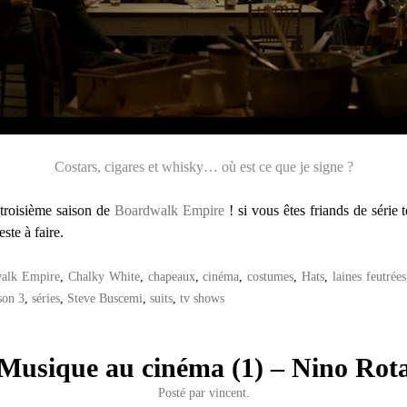
Costars, cigares et whisky… où est ce que je signe ?
 troisième saison de
Boardwalk Empire
! si vous êtes friands de série 
ste à faire.
alk Empire
,
Chalky White
,
chapeaux
,
cinéma
,
costumes
,
Hats
,
laines feutrées
son 3
,
séries
,
Steve Buscemi
,
suits
,
tv shows
Musique au cinéma (1) – Nino Rot
Posté par
vincent.