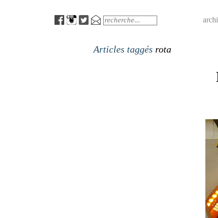
Menu
Search
arch
Articles taggés
rota