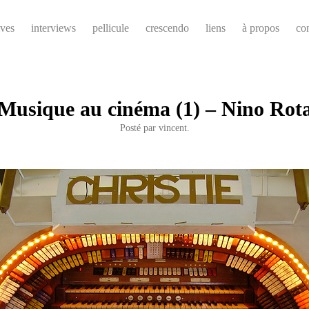
ives
interviews
pellicule
crescendo
liens
à propos
co
Musique au cinéma (1) – Nino Rot
Posté par
vincent.