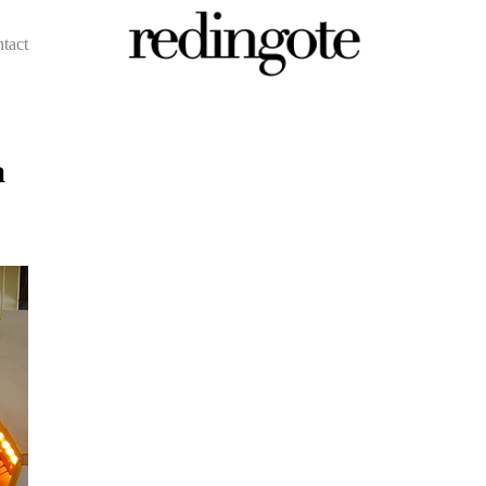
ntact
redingote.
a