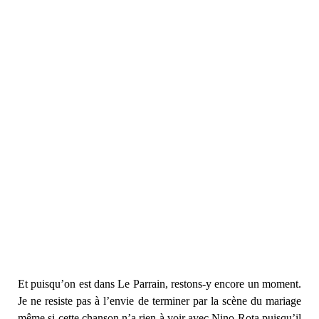
Et puisqu’on est dans Le Parrain, restons-y encore un moment.
Je ne resiste pas à l’envie de terminer par la scène du mariage
même si cette chanson n’a rien à voir avec Nino Rota puisqu’il