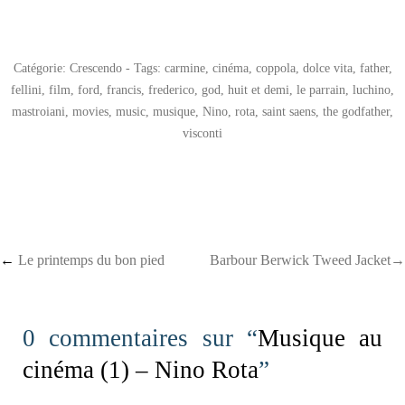
Catégorie:
Crescendo
- Tags:
carmine
,
cinéma
,
coppola
,
dolce vita
,
father
,
fellini
,
film
,
ford
,
francis
,
frederico
,
god
,
huit et demi
,
le parrain
,
luchino
,
mastroiani
,
movies
,
music
,
musique
,
Nino
,
rota
,
saint saens
,
the godfather
,
visconti
Post navigation
←
Le printemps du bon pied
Barbour Berwick Tweed Jacket→
0 commentaires sur “
Musique au
cinéma (1) – Nino Rota
”