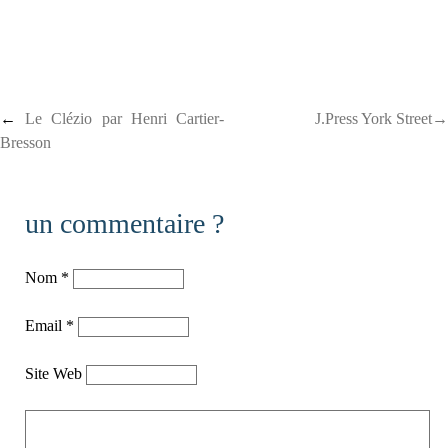
Post navigation
←
Le Clézio par Henri Cartier-
J.Press York Street→
Bresson
un commentaire ?
Nom
*
Email
*
Site Web