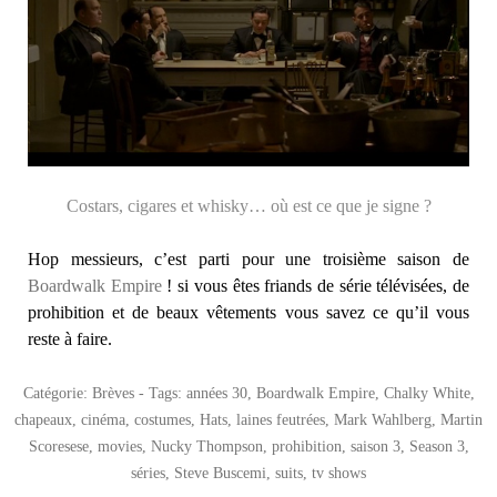
Costars, cigares et whisky… où est ce que je signe ?
Hop messieurs, c’est parti pour une troisième saison de
Boardwalk Empire
! si vous êtes friands de série télévisées, de
prohibition et de beaux vêtements vous savez ce qu’il vous
reste à faire.
Catégorie:
Brèves
- Tags:
années 30
,
Boardwalk Empire
,
Chalky White
,
chapeaux
,
cinéma
,
costumes
,
Hats
,
laines feutrées
,
Mark Wahlberg
,
Martin
Scoresese
,
movies
,
Nucky Thompson
,
prohibition
,
saison 3
,
Season 3
,
séries
,
Steve Buscemi
,
suits
,
tv shows