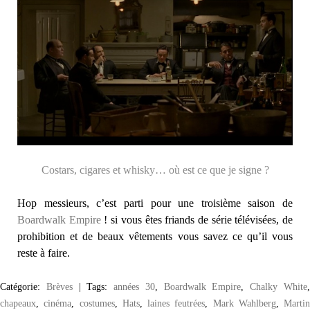
Costars, cigares et whisky… où est ce que je signe ?
Hop messieurs, c’est parti pour une troisième saison de
Boardwalk Empire
! si vous êtes friands de série télévisées, de
prohibition et de beaux vêtements vous savez ce qu’il vous
reste à faire.
Catégorie:
Brèves
|
Tags:
années 30
,
Boardwalk Empire
,
Chalky White
chapeaux
,
cinéma
,
costumes
,
Hats
,
laines feutrées
,
Mark Wahlberg
,
Martin