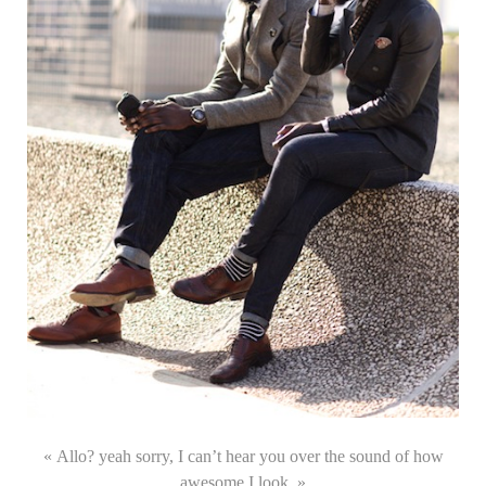
« Allo? yeah sorry, I can’t hear you over the sound of how
awesome I look. »