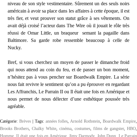
niveau de son style vestimentaire. Sûrement un des seuls noirs
américain à avoir sa place dans les affaires à cette époque, il est
très fier, et veut prouver son statut grâce à ses vêtements. On
avait déjà croisé l’acteur dans The Wire où il jouait le rôle très
réussi de Omar Little, un braqueur semant la pagaille dans
Baltimore. Sa garde robe ressemble beaucoup à celle de
Nucky.
Bref, si vous cherchez un moyen de passer le dimanche froid
qui nous attend au coin du feu, et de passer un bon moment,
n’hésitez pas à vous pencher sur Boardwalk Empire. La série
nous fait revivre le sentiment qu’on a pu éprouver en regardant
Les Affranchis, Le Parrain II ou Il était une fois en Amérique et
nous permet de nous délecter d’une esthétique poussée très
agréable.
Catégorie:
Brèves
|
Tags:
années folles
,
Arnold Rothstein
,
Boardwalk Empire
Brooks Brothers
,
Chalky White
,
cinéma
,
costumes
,
films de gangster
,
HBO
,
Homme
,
Il était une fois en Amérique
,
Jimy Darmody
,
John Dunn
,
Le Parrai