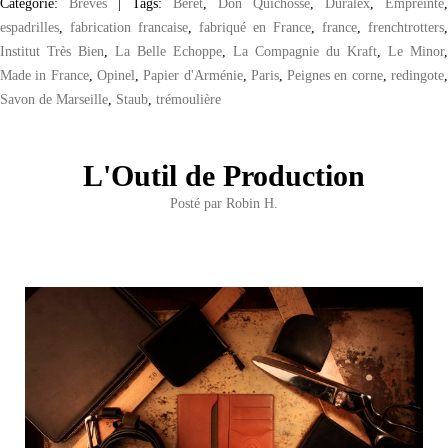
Catégorie:
Brèves
|
Tags:
Bérêt
,
Don Quichosse
,
Duralex
,
Empreinte
,
espadrilles
,
fabrication francaise
,
fabriqué en France
,
france
,
frenchtrotters
,
Institut Très Bien
,
La Belle Echoppe
,
La Compagnie du Kraft
,
Le Minor
,
Made in France
,
Opinel
,
Papier d'Arménie
,
Paris
,
Peignes en corne
,
redingote
Savon de Marseille
,
Staub
,
trémoulière
L'Outil de Production
Posté par
Robin H.