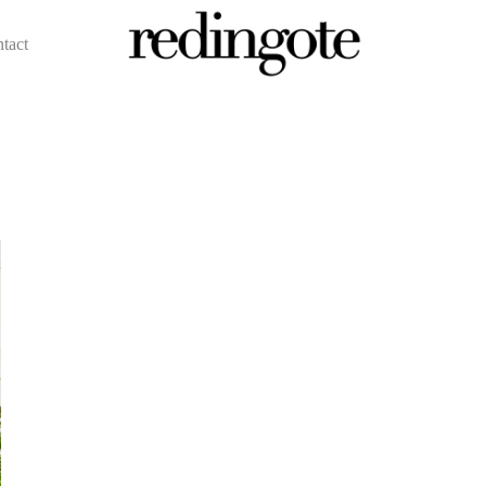
ntact
redingote.