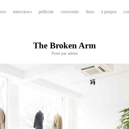
ives
interviews
pellicule
crescendo
liens
à propos
co
The Broken Arm
Posté par
admin