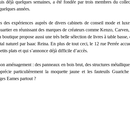
is déjà quelques semaines, a été fondée par trois membres du collect
 quelques années.
s des expériences auprès de divers cabinets de conseil mode et luxe d
quartier en réunissant des marques de créateurs comme Kenzo, Carven
boutique propose aussi une très belle sélection de livres à table basse,
tal naturel par Isaac Reina. En plus de tout ceci, le 12 rue Perrée accuei
its plats et qui s’annonce déjà difficile d’accès.
son aménagement : des panneaux en bois brut, des structures métalliques
écie particulièrement la moquette jaune et les fauteuils Guariche
èges Eames partout ?