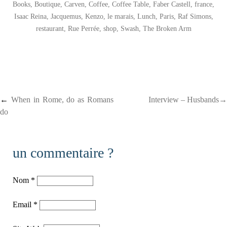
Books
,
Boutique
,
Carven
,
Coffee
,
Coffee Table
,
Faber Castell
,
france
,
Isaac Reina
,
Jacquemus
,
Kenzo
,
le marais
,
Lunch
,
Paris
,
Raf Simons
,
restaurant
,
Rue Perrée
,
shop
,
Swash
,
The Broken Arm
Post navigation
←
When in Rome, do as Romans
Interview – Husbands→
do
un commentaire ?
Nom
*
Email
*