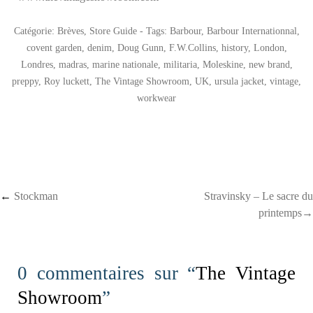
Catégorie:
Brèves
,
Store Guide
- Tags:
Barbour
,
Barbour Internationnal
,
covent garden
,
denim
,
Doug Gunn
,
F.W.Collins
,
history
,
London
,
Londres
,
madras
,
marine nationale
,
militaria
,
Moleskine
,
new brand
,
preppy
,
Roy luckett
,
The Vintage Showroom
,
UK
,
ursula jacket
,
vintage
,
workwear
Post navigation
←
Stockman
Stravinsky – Le sacre du
printemps→
0 commentaires sur “
The Vintage
Showroom
”