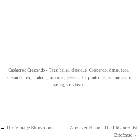
Catégorie:
Crescendo
- Tags:
ballet
,
classique
,
Crescendo
,
danse
,
igor
,
l'oiseau de feu
,
moderne
,
musique
,
petrouchka
,
printemps
,
rythme
,
sacre
,
spring
,
stravinsky
Post navigation
←
The Vintage Showroom
Apolis et Filson : The Philantropist
Briefcase→