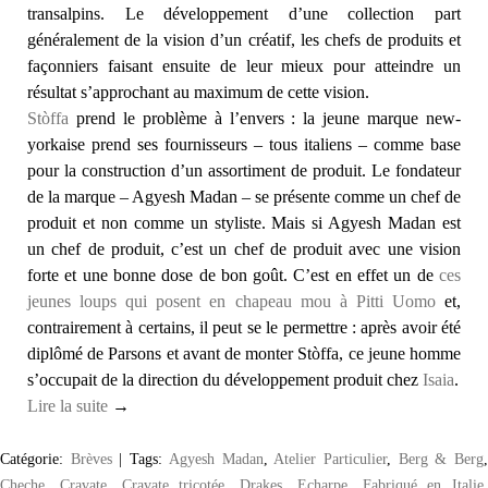
transalpins. Le développement d’une collection part
généralement de la vision d’un créatif, les chefs de produits et
façonniers faisant ensuite de leur mieux pour atteindre un
résultat s’approchant au maximum de cette vision.
Stòffa
prend le problème à l’envers : la jeune marque new-
yorkaise prend ses fournisseurs – tous italiens – comme base
pour la construction d’un assortiment de produit. Le fondateur
de la marque – Agyesh Madan – se présente comme un chef de
produit et non comme un styliste. Mais si Agyesh Madan est
un chef de produit, c’est un chef de produit avec une vision
forte et une bonne dose de bon goût. C’est en effet un de
ces
jeunes loups qui posent en chapeau mou à Pitti Uomo
et,
contrairement à certains, il peut se le permettre : après avoir été
diplômé de Parsons et avant de monter Stòffa, ce jeune homme
s’occupait de la direction du développement produit chez
Isaia
.
Lire la suite
→
Catégorie:
Brèves
|
Tags:
Agyesh Madan
,
Atelier Particulier
,
Berg & Berg
Cheche
,
Cravate
,
Cravate tricotée
,
Drakes
,
Echarpe
,
Fabriqué en Italie
,