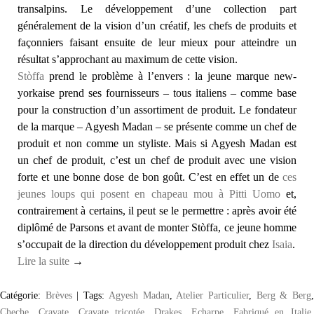
transalpins. Le développement d’une collection part
généralement de la vision d’un créatif, les chefs de produits et
façonniers faisant ensuite de leur mieux pour atteindre un
résultat s’approchant au maximum de cette vision.
Stòffa
prend le problème à l’envers : la jeune marque new-
yorkaise prend ses fournisseurs – tous italiens – comme base
pour la construction d’un assortiment de produit. Le fondateur
de la marque – Agyesh Madan – se présente comme un chef de
produit et non comme un styliste. Mais si Agyesh Madan est
un chef de produit, c’est un chef de produit avec une vision
forte et une bonne dose de bon goût. C’est en effet un de
ces
jeunes loups qui posent en chapeau mou à Pitti Uomo
et,
contrairement à certains, il peut se le permettre : après avoir été
diplômé de Parsons et avant de monter Stòffa, ce jeune homme
s’occupait de la direction du développement produit chez
Isaia
.
Lire la suite
→
Catégorie:
Brèves
|
Tags:
Agyesh Madan
,
Atelier Particulier
,
Berg & Berg
Cheche
,
Cravate
,
Cravate tricotée
,
Drakes
,
Echarpe
,
Fabriqué en Italie
,