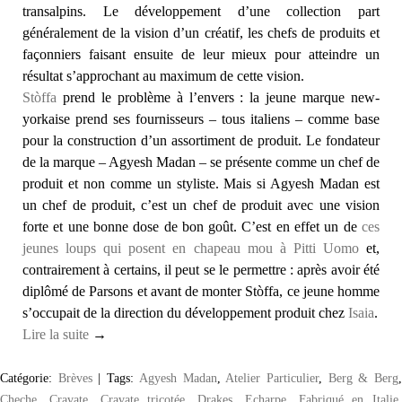
transalpins. Le développement d’une collection part
généralement de la vision d’un créatif, les chefs de produits et
façonniers faisant ensuite de leur mieux pour atteindre un
résultat s’approchant au maximum de cette vision.
Stòffa
prend le problème à l’envers : la jeune marque new-
yorkaise prend ses fournisseurs – tous italiens – comme base
pour la construction d’un assortiment de produit. Le fondateur
de la marque – Agyesh Madan – se présente comme un chef de
produit et non comme un styliste. Mais si Agyesh Madan est
un chef de produit, c’est un chef de produit avec une vision
forte et une bonne dose de bon goût. C’est en effet un de
ces
jeunes loups qui posent en chapeau mou à Pitti Uomo
et,
contrairement à certains, il peut se le permettre : après avoir été
diplômé de Parsons et avant de monter Stòffa, ce jeune homme
s’occupait de la direction du développement produit chez
Isaia
.
Lire la suite
→
Catégorie:
Brèves
|
Tags:
Agyesh Madan
,
Atelier Particulier
,
Berg & Berg
Cheche
,
Cravate
,
Cravate tricotée
,
Drakes
,
Echarpe
,
Fabriqué en Italie
,