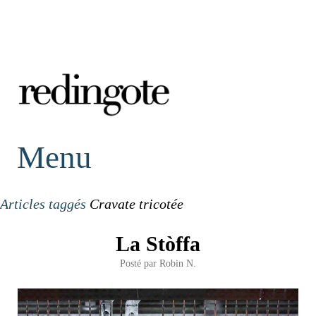
redingote.
Menu
Articles taggés
Cravate tricotée
La Stòffa
Posté par
Robin N.