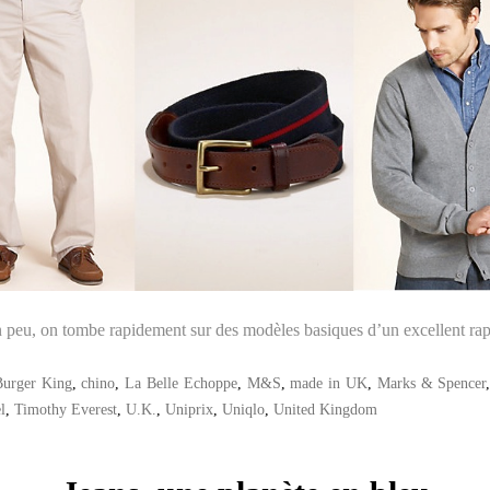
 peu, on tombe rapidement sur des modèles basiques d’un excellent rapp
Burger King
,
chino
,
La Belle Echoppe
,
M&S
,
made in UK
,
Marks & Spencer
l
,
Timothy Everest
,
U.K.
,
Uniprix
,
Uniqlo
,
United Kingdom