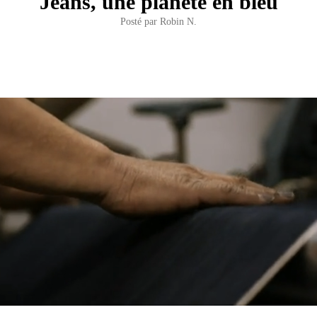
Jeans, une planète en bleu
Posté par
Robin N.