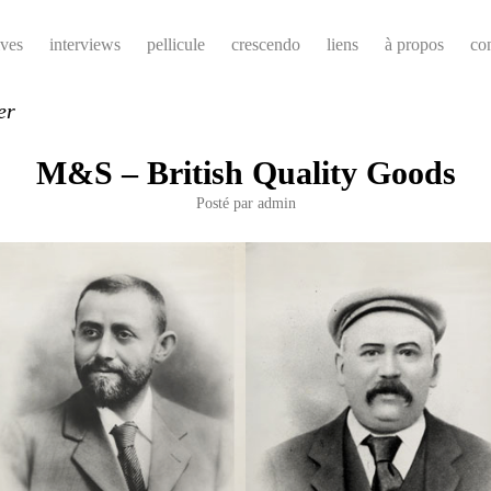
ives
interviews
pellicule
crescendo
liens
à propos
co
er
M&S – British Quality Goods
Posté par
admin