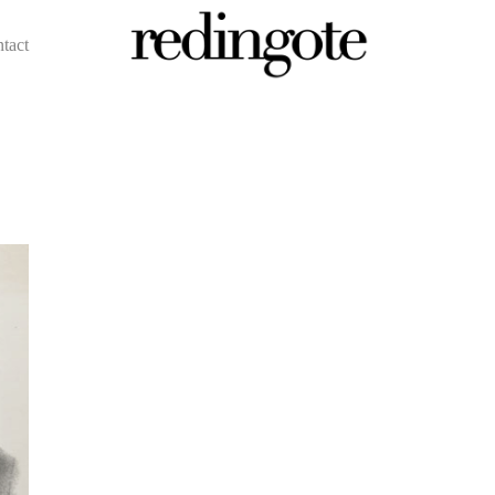
ntact
redingote.