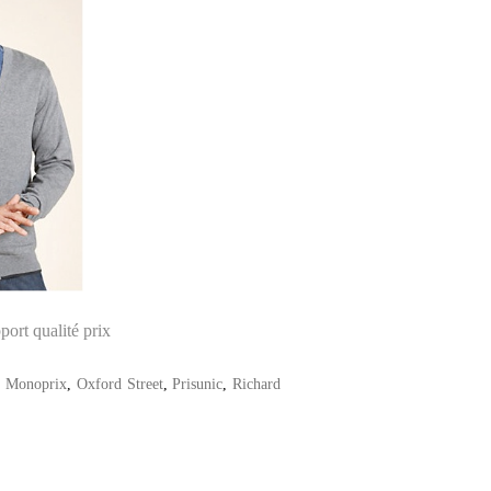
ort qualité prix
,
Monoprix
,
Oxford Street
,
Prisunic
,
Richard