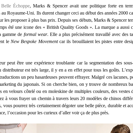
 Belle Échoppe
, Marks & Spencer avait une politique forte en term
s au Royaume-Uni. Ils durent changer ceci au début des années 2000 car
 les proposer à plus bas prix. Depuis ses débuts, Marks & Spencer tente 
mps été une icone des « British Quality Goods ». La marque a aussi co
sa gamme de
formal wear
. Elle a plus précisément travaillé avec des t
ent le
New Bespoke Movement
car ils brouillaient les pistes entre des
eur peut être une expérience troublante car la segmentation des sou
distributeur est très large, il y en a en effet pour tous les goûts. L’ex
 traductions un peu hasardeuses peuvent effrayer. Malgré ces lacunes,
marketing du japonais. Si on cherche bien, on y trouve de nombreux ba
ons en velours côtelé ou en moleskine de multiples couleurs, des vestes 
 à vous frayer un chemin à travers leurs 20 modèles de chinos différe
, vous pourrez très certainement dégoter une belle pièce, durable et acc
, l’occasion pour les curieux d’aller voir ça de plus près.