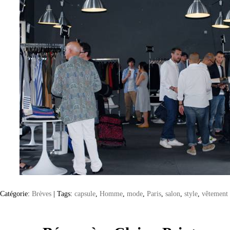
Catégorie:
Brèves
|
Tags:
capsule
,
Homme
,
mode
,
Paris
,
salon
,
style
,
vêtement