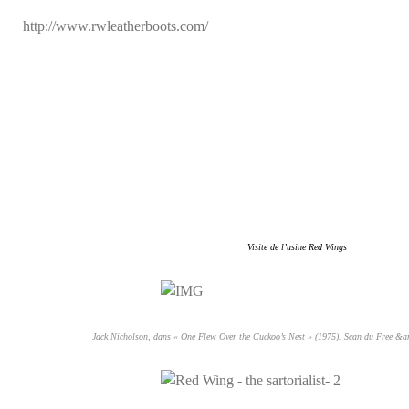
http://www.rwleatherboots.com/
Visite de l’usine Red Wings
Jack Nicholson, dans « One Flew Over the Cuckoo’s Nest » (1975). Scan du Free &a