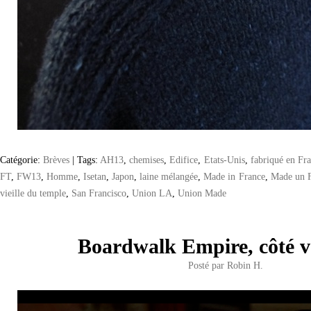
Catégorie:
Brèves
|
Tags:
AH13
,
chemises
,
Edifice
,
Etats-Unis
,
fabriqué en Fr
FT
,
FW13
,
Homme
,
Isetan
,
Japon
,
laine mélangée
,
Made in France
,
Made un 
vieille du temple
,
San Francisco
,
Union LA
,
Union Made
Boardwalk Empire, côté ve
Posté par
Robin H.