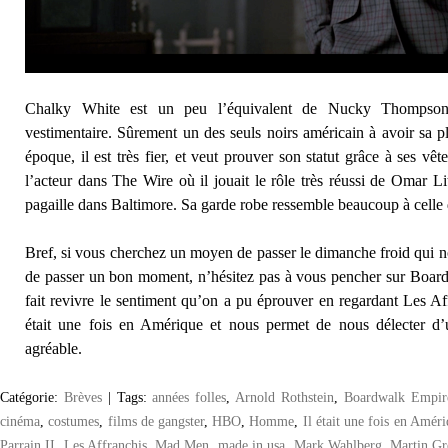
Chalky White est un peu l’équivalent de Nucky Thompson
vestimentaire. Sûrement un des seuls noirs américain à avoir sa pl
époque, il est très fier, et veut prouver son statut grâce à ses vê
l’acteur dans The Wire où il jouait le rôle très réussi de Omar L
pagaille dans Baltimore. Sa garde robe ressemble beaucoup à celle
Bref, si vous cherchez un moyen de passer le dimanche froid qui no
de passer un bon moment, n’hésitez pas à vous pencher sur Boar
fait revivre le sentiment qu’on a pu éprouver en regardant Les Aff
était une fois en Amérique et nous permet de nous délecter d’u
agréable.
Catégorie:
Brèves
|
Tags:
années folles
,
Arnold Rothstein
,
Boardwalk Empir
cinéma
,
costumes
,
films de gangster
,
HBO
,
Homme
,
Il était une fois en Amér
Parrain II
,
Les Affranchis
,
Mad Men
,
made in usa
,
Mark Wahlberg
,
Martin Gr