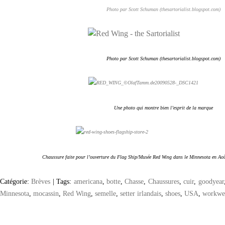
Photo par Scott Schuman (thesartorialist.blogspot.com)
Photo par Scott Schuman (thesartorialist.blogspot.com)
Une photo qui montre bien l’esprit de la marque
Chaussure faite pour l’ouverture du Flag Ship/Musée Red Wing dans le Minnesota en Août
Catégorie:
Brèves
|
Tags:
americana
,
botte
,
Chasse
,
Chaussures
,
cuir
,
goodyear
Minnesota
,
mocassin
,
Red Wing
,
semelle
,
setter irlandais
,
shoes
,
USA
,
workwe