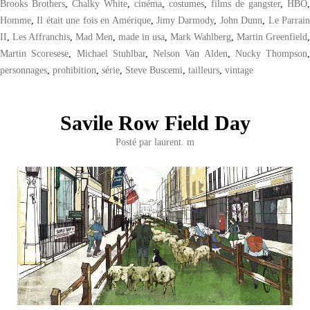
Brooks Brothers
,
Chalky White
,
cinéma
,
costumes
,
films de gangster
,
HBO
,
Homme
,
Il était une fois en Amérique
,
Jimy Darmody
,
John Dunn
,
Le Parrai
II
,
Les Affranchis
,
Mad Men
,
made in usa
,
Mark Wahlberg
,
Martin Greenfield
,
Martin Scoresese
,
Michael Stuhlbar
,
Nelson Van Alden
,
Nucky Thompson
,
personnages
,
prohibition
,
série
,
Steve Buscemi
,
tailleurs
,
vintage
Savile Row Field Day
Posté par
laurent. m