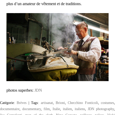
plus d’un amateur de vêtement et de traditions.
photos superbes:
JDN
Catégorie:
Brèves
|
Tags:
artisanat
,
Brioni
,
Checchino Fonticoli
,
costumes
,
documentaire
,
documentary
,
film
,
Italie
,
italien
,
italiens
,
JDN photography
,
Joe Centofanti
,
men of the cloth
,
Nino Corvato
,
tailleurs
,
tailors
,
Vick