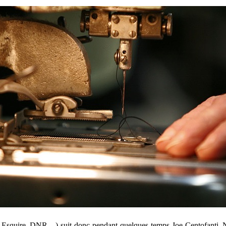
ur Esquire, DNR…) suit donc pendant quelques temps Joe Centofanti, 