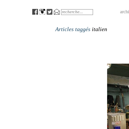
Menu
Search
arch
Articles taggés
italien