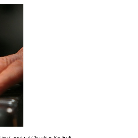
Nino Corvato et Checchino Fonticoli