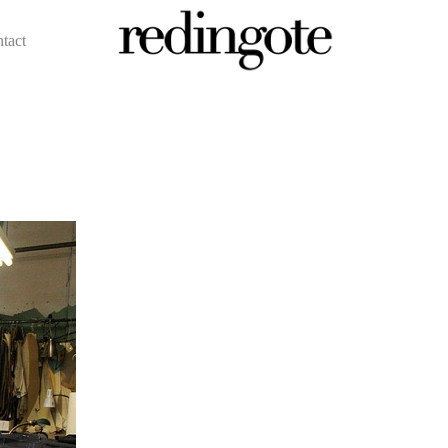
ntact
redingote.