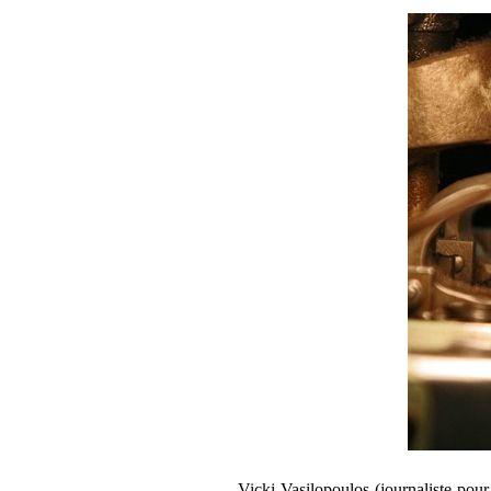
Vicki Vasilopoulos (journaliste po