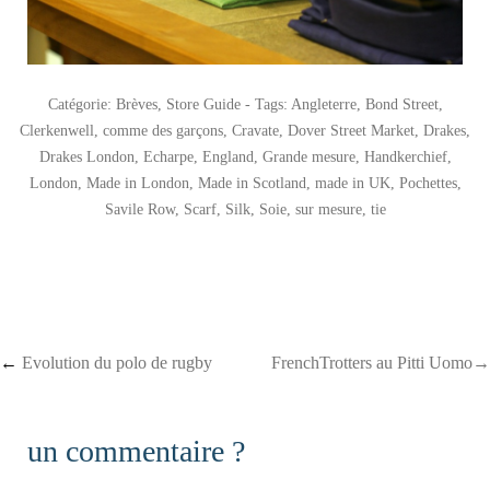
Catégorie:
Brèves
,
Store Guide
- Tags:
Angleterre
,
Bond Street
,
Clerkenwell
,
comme des garçons
,
Cravate
,
Dover Street Market
,
Drakes
,
Drakes London
,
Echarpe
,
England
,
Grande mesure
,
Handkerchief
,
London
,
Made in London
,
Made in Scotland
,
made in UK
,
Pochettes
,
Savile Row
,
Scarf
,
Silk
,
Soie
,
sur mesure
,
tie
Post navigation
←
Evolution du polo de rugby
FrenchTrotters au Pitti Uomo→
un commentaire ?