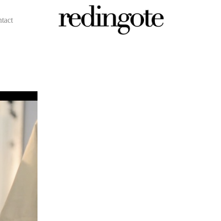
ntact
redingote.