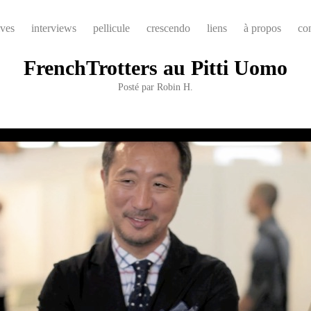
ives
interviews
pellicule
crescendo
liens
à propos
co
FrenchTrotters au Pitti Uomo
Posté par
Robin H.