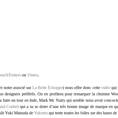
renchTrotters
on
Vimeo
.
et notre associé sur
La Belle Échoppe
) nous offre donc cette
vidéo
qui 
nos designers préférés. On en profitera pour remarquer la chemise Wo
a faire un tour en Inde, Mark Mc Nairy qui semble nous avoir concocté
and Crafted
qui a su se doter d’une très bonne image de marque en qu
n sûr Yuki Matsuda de
Yuketen
qui tente toutes les folies sur des bases de