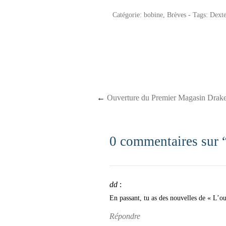
Catégorie:
bobine
,
Brèves
- Tags:
Dexte
Post navigation
←
Ouverture du Premier Magasin Drak
0 commentaires sur 
dd
:
En passant, tu as des nouvelles de « L’out
Répondre