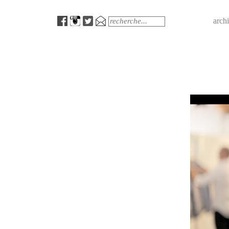
Menu
Search
arch