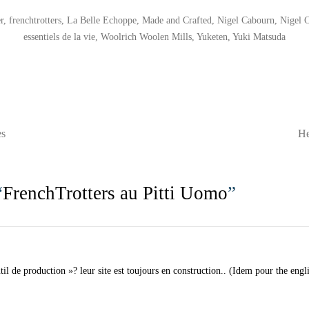
r
,
frenchtrotters
,
La Belle Echoppe
,
Made and Crafted
,
Nigel Cabourn
,
Nigel 
essentiels de la vie
,
Woolrich Woolen Mills
,
Yuketen
,
Yuki Matsuda
es
He
“
FrenchTrotters au Pitti Uomo
”
il de production »? leur site est toujours en construction.. (Idem pour the engli