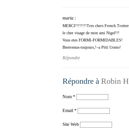
maria
:
MERCI!!!!!!!!Tres chers French Trotters,
le cher visage de mon ami Nigel!!!
Vous etes FORMI-FORMIDABLES!
Bienvenus-toujours,!–a Pitti Uomo!
Répondre
Répondre à
Robin H
Nom
*
Email
*
Site Web