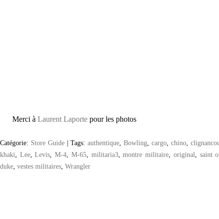
Merci à
Laurent Laporte
pour les photos
Catégorie:
Store Guide
|
Tags:
authentique
,
Bowling
,
cargo
,
chino
,
clignanco
khaki
,
Lee
,
Levis
,
M-4
,
M-65
,
militaria3
,
montre militaire
,
original
,
saint 
duke
,
vestes militaires
,
Wrangler