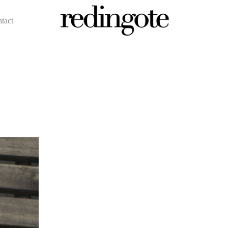
ntact
redingote.