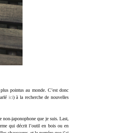
s plus pointus au monde. C’est donc
parlé
ici
) à la recherche de nouvelles
 le non-japonophone que je suis. Last,
erme qui décrit l’outil en bois ou en
lles chaussures, et le numéro que j’ai