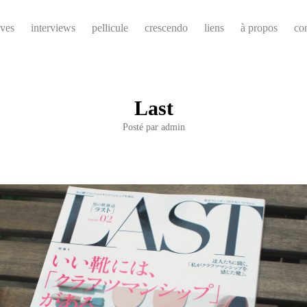
ives
interviews
pellicule
crescendo
liens
à propos
co
Last
Posté par
admin