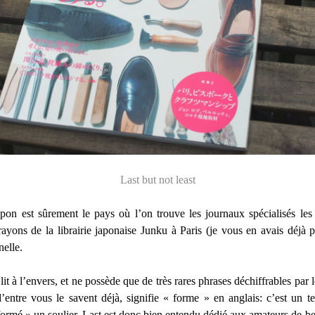
Last but not least
on est sûrement le pays où l’on trouve les journaux spécialisés le
 rayons de la librairie japonaise Junku à Paris (je vous en avais déjà 
elle.
lit à l’envers, et ne possède que de très rares phrases déchiffrables par
d’entre vous le savent déjà, signifie « forme » en anglais: c’est un t
« formé » un soulier. Last est donc bien entendu dédié aux amateurs de be