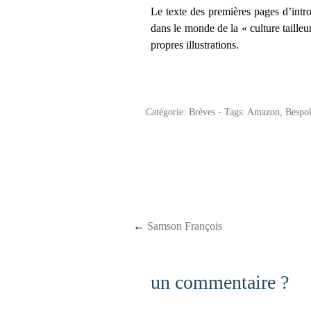
Le texte des premières pages d’intr
dans le monde de la « culture tailleu
propres illustrations.
Catégorie:
Brèves
- Tags:
Amazon
,
Bespo
Post navigation
←
Samson François
un commentaire ?