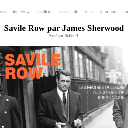
ives
interviews
pellicule
crescendo
liens
à propos
co
Savile Row par James Sherwood
Posté par
Robin H.