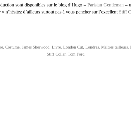
oduction sont disponibles sur le blog d’Hugo –
Parisian Gentleman
– u
r » n’hésitez d’ailleurs surtout pas à vous pencher sur l’excellent
Stiff C
ke
,
Costume
,
James Sherwood
,
Livre
,
London Cut
,
Londres
,
Maîtres tailleurs
,
Stiff Collar
,
Tom Ford