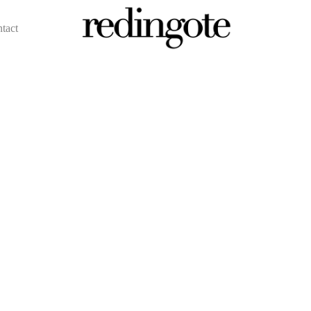
ntact
redingote.