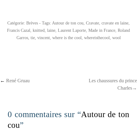
Catégorie:
Brèves
- Tags:
Autour de ton cou
,
Cravate
,
cravate en laine
,
Francis Cazal
,
knitted
,
laine
,
Laurent Laporte
,
Made in France
,
Roland
Garros
,
tie
,
vincent
,
where is the cool
,
whereisthecool
,
wool
Post navigation
←
René Gruau
Les chaussures du prince
Charles→
0 commentaires sur “
Autour de ton
cou
”