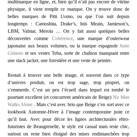
multimarque en ligne, et, bien qu’il n’ait pas encore de vitrine
physique, il vient remplir ce manque. On y trouve donc de
belles marques de Pitti Uomo, ou que l’on suit depuis
longtemps : Camoshita, Drake’s, Inis Meain, Jamieson’s,
LBM, Valstar, Merola … On y fait aussi quelques belles
découvertes comme
Cohérence
, une marque d’outerwear
japonaise aux beaux volumes, ou la marque espagnole
Justo
Gimeno
et ses vestes Teba, sorte de chaînon manquant entre
une slack jacket, une forestière et une veste de peintre.
Restait à trouver une belle image, et souvent dans ce type
d’univers produit, on est trop sage, trop propret, on
s’emmerde. C’est un peu l’écueil dans lequel est tombé le
pourtant excellent (et concurrent américain de Beige)
No Man
Walks Alone
. Mais c’est avec brio que Beige s’en sort avec ce
lookbook Automne-Hiver à l’image contemporaine juste ce
qu’il faut. Avec pour décor les lignes architecturales rétro-
futuristes de Beaugrenelle, le style est casual mais reste chic,
surtout on reste bien éloigné des mises endimanchées trop