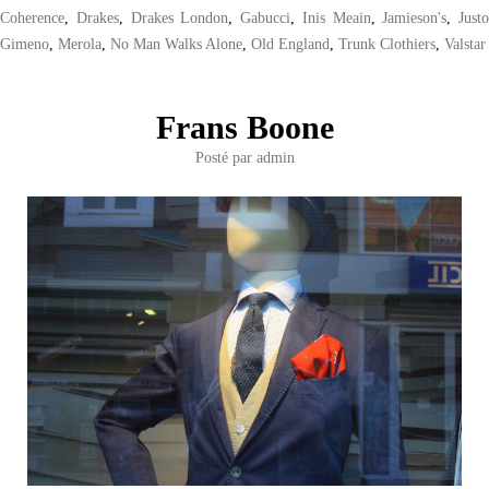
Coherence
,
Drakes
,
Drakes London
,
Gabucci
,
Inis Meain
,
Jamieson's
,
Justo
Gimeno
,
Merola
,
No Man Walks Alone
,
Old England
,
Trunk Clothiers
,
Valstar
Frans Boone
Posté par
admin