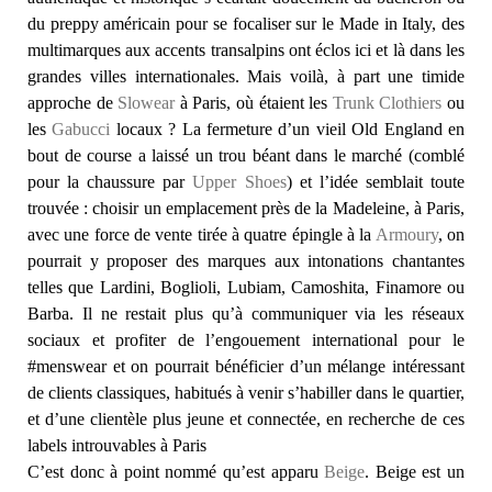
du preppy américain pour se focaliser sur le Made in Italy, des
multimarques aux accents transalpins ont éclos ici et là dans les
grandes villes internationales. Mais voilà, à part une timide
approche de
Slowear
à Paris, où étaient les
Trunk Clothiers
ou
les
Gabucci
locaux ? La fermeture d’un vieil Old England en
bout de course a laissé un trou béant dans le marché (comblé
pour la chaussure par
Upper Shoes
) et l’idée semblait toute
trouvée : choisir un emplacement près de la Madeleine, à Paris,
avec une force de vente tirée à quatre épingle à la
Armoury
, on
pourrait y proposer des marques aux intonations chantantes
telles que Lardini, Boglioli, Lubiam, Camoshita, Finamore ou
Barba. Il ne restait plus qu’à communiquer via les réseaux
sociaux et profiter de l’engouement international pour le
#menswear et on pourrait bénéficier d’un mélange intéressant
de clients classiques, habitués à venir s’habiller dans le quartier,
et d’une clientèle plus jeune et connectée, en recherche de ces
labels introuvables à Paris
C’est donc à point nommé qu’est apparu
Beige
. Beige est un