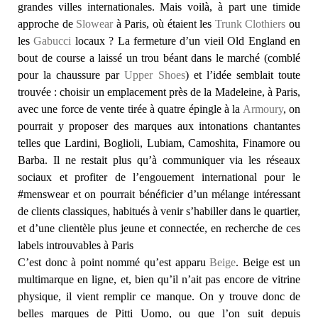
grandes villes internationales. Mais voilà, à part une timide
approche de
Slowear
à Paris, où étaient les
Trunk Clothiers
ou
les
Gabucci
locaux ? La fermeture d’un vieil Old England en
bout de course a laissé un trou béant dans le marché (comblé
pour la chaussure par
Upper Shoes
) et l’idée semblait toute
trouvée : choisir un emplacement près de la Madeleine, à Paris,
avec une force de vente tirée à quatre épingle à la
Armoury
, on
pourrait y proposer des marques aux intonations chantantes
telles que Lardini, Boglioli, Lubiam, Camoshita, Finamore ou
Barba. Il ne restait plus qu’à communiquer via les réseaux
sociaux et profiter de l’engouement international pour le
#menswear et on pourrait bénéficier d’un mélange intéressant
de clients classiques, habitués à venir s’habiller dans le quartier,
et d’une clientèle plus jeune et connectée, en recherche de ces
labels introuvables à Paris
C’est donc à point nommé qu’est apparu
Beige
. Beige est un
multimarque en ligne, et, bien qu’il n’ait pas encore de vitrine
physique, il vient remplir ce manque. On y trouve donc de
belles marques de Pitti Uomo, ou que l’on suit depuis