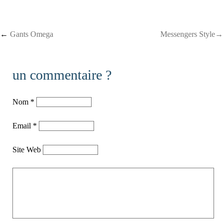
Post navigation
←
Gants Omega
Messengers Style→
un commentaire ?
Nom
*
Email
*
Site Web