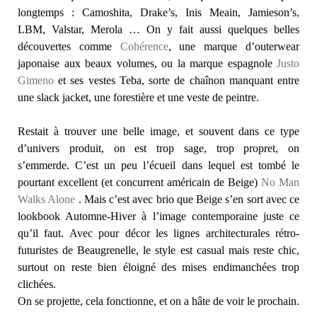
longtemps : Camoshita, Drake’s, Inis Meain, Jamieson’s,
LBM, Valstar, Merola … On y fait aussi quelques belles
découvertes comme
Cohérence
, une marque d’outerwear
japonaise aux beaux volumes, ou la marque espagnole
Justo
Gimeno
et ses vestes Teba, sorte de chaînon manquant entre
une slack jacket, une forestière et une veste de peintre.
Restait à trouver une belle image, et souvent dans ce type
d’univers produit, on est trop sage, trop propret, on
s’emmerde. C’est un peu l’écueil dans lequel est tombé le
pourtant excellent (et concurrent américain de Beige)
No Man
Walks Alone
. Mais c’est avec brio que Beige s’en sort avec ce
lookbook Automne-Hiver à l’image contemporaine juste ce
qu’il faut. Avec pour décor les lignes architecturales rétro-
futuristes de Beaugrenelle, le style est casual mais reste chic,
surtout on reste bien éloigné des mises endimanchées trop
clichées.
On se projette, cela fonctionne, et on a hâte de voir le prochain.