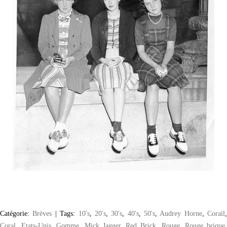
Catégorie:
Brèves
|
Tags:
10's
,
20's
,
30's
,
40's
,
50's
,
Audrey Horne
,
Corail
Coral
,
Etats-Unis
,
Gomme
,
Mick Jagger
,
Red Brick
,
Rouge
,
Rouge brique