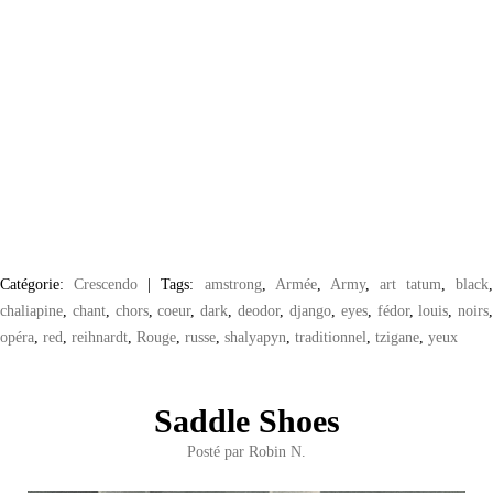
Catégorie:
Crescendo
|
Tags:
amstrong
,
Armée
,
Army
,
art tatum
,
black
chaliapine
,
chant
,
chors
,
coeur
,
dark
,
deodor
,
django
,
eyes
,
fédor
,
louis
,
noirs
opéra
,
red
,
reihnardt
,
Rouge
,
russe
,
shalyapyn
,
traditionnel
,
tzigane
,
yeux
Saddle Shoes
Posté par
Robin N.