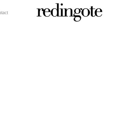
ntact
redingote.