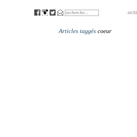
Menu
Search
arch
Articles taggés
coeur