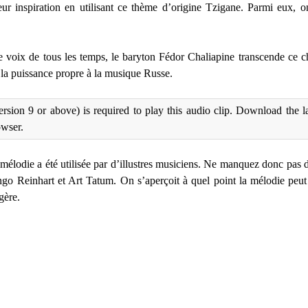
leur inspiration en utilisant ce thème d’origine Tzigane. Parmi eux
lle voix de tous les temps, le baryton Fédor Chaliapine transcende ce ch
 la puissance propre à la musique Russe.
rsion 9 or above) is required to play this audio clip. Download the l
owser.
a mélodie a été utilisée par d’illustres musiciens. Ne manquez donc pas d
o Reinhart et Art Tatum. On s’aperçoit à quel point la mélodie peut ê
gère.