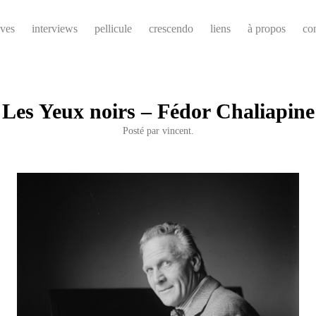
ives
interviews
pellicule
crescendo
liens
à propos
co
Les Yeux noirs – Fédor Chaliapine
Posté par
vincent.