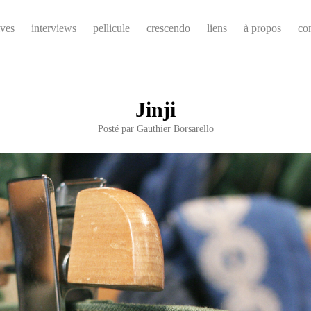
ives
interviews
pellicule
crescendo
liens
à propos
co
Jinji
Posté par
Gauthier Borsarello