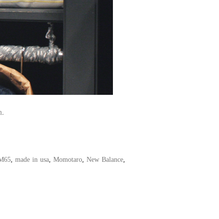
n.
M65
,
made in usa
,
Momotaro
,
New Balance
,