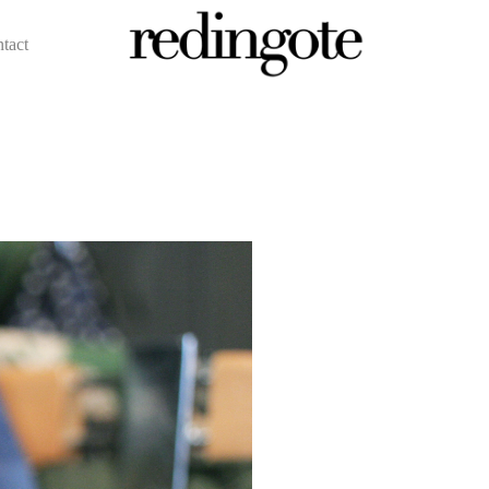
ntact
redingote.