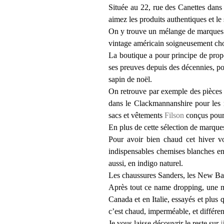
Située au 22, rue des Canettes dans 
aimez les produits authentiques et le
On y trouve un mélange de marques tra
vintage américain soigneusement cho
La boutique a pour principe de propo
ses preuves depuis des décennies, pou
sapin de noël.
On retrouve par exemple des pièces
dans le Clackmannanshire pour les m
sacs et vêtements
Filson
conçus pour 
En plus de cette sélection de marques 
Pour avoir bien chaud cet hiver vo
indispensables chemises blanches e
aussi, en indigo naturel.
Les chaussures Sanders, les New Bal
Après tout ce name dropping, une m
Canada et en Italie, essayés et plus
c’est chaud, imperméable, et différe
Je vous laisse découvrir le reste sur
j