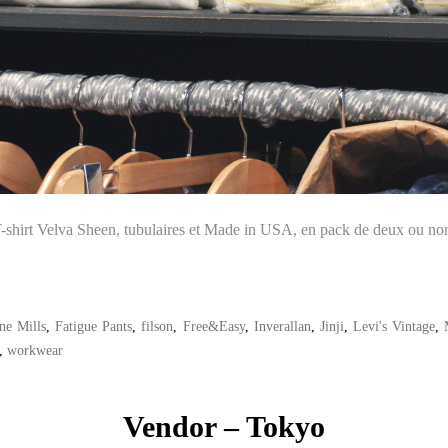
-shirt Velva Sheen, tubulaires et Made in USA, en pack de deux ou no
ne Mills
,
Fatigue Pants
,
filson
,
Free&Easy
,
Inverallan
,
Jinji
,
Levi's Vintage
,
,
workwear
Vendor – Tokyo