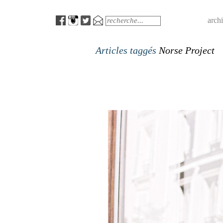
Menu
Search
arch
Articles taggés
Norse Project