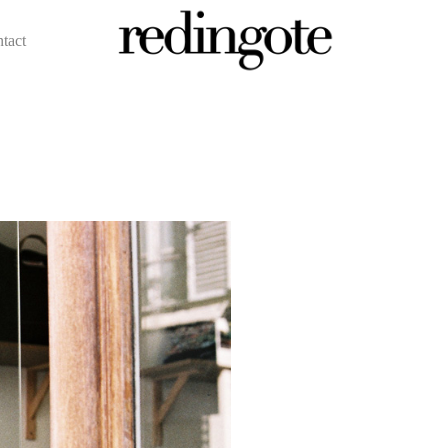
ntact
redingote.