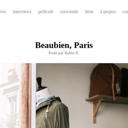
ives
interviews
pellicule
crescendo
liens
à propos
co
Beaubien, Paris
Posté par
Robin N.