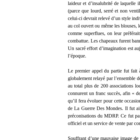
laideur et d’insalubrité de laquelle
(parce que lourd, serré et non vent
celui-ci devrait relevé d’un style ind
au col ouvert ou même les blouses, les
comme superflues, on leur préférait 
combattue. Les chapeaux furent bannis
Un sacré effort d’imagination est au
l’époque.
Le premier appel du partie fut fai
globalement relayé par l’ensemble de
au total plus de 200 associations 
connurent un franc succès, afin « d
qu’il fera évoluer pour cette occasi
de La Guerre Des Mondes. Il fut ain
préconisations du MDRP. Ce fut pa
officiel et un service de vente par c
Souffrant d’une mauvaise image de la 