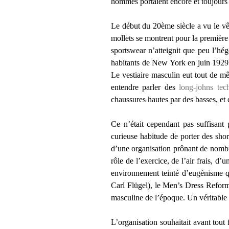
hommes portaient encore et toujours l
Le début du 20ème siècle a vu le vêt
mollets se montrent pour la première
sportswear n’atteignit que peu l’hé
habitants de New York en juin 1929 
Le vestiaire masculin eut tout de m
entendre parler des
long-johns tec
chaussures hautes par des basses, et
Ce n’était cependant pas suffisant 
curieuse habitude de porter des shor
d’une organisation prônant de nombr
rôle de l’exercice, de l’air frais, d
environnement teinté d’eugénisme qu
Carl Flügel), le Men’s Dress Reform
masculine de l’époque. Un véritable
L’organisation souhaitait avant tout