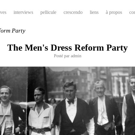
ives
interviews
pellicule
crescendo
liens
à propos
co
form Party
The Men's Dress Reform Party
Posté par
admin