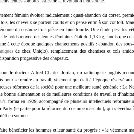
eurs tenues sombres issues de la révolution industrielle.
ement féminin évoluer radicalement : quasi-abandon du corset, premièr
 fois, les cheveux se portent courts et on pense enfin à son confort. Ma
gémonie du costume trois pièce en laine lourde. Une étude pesa les vêt
: le poids moyen des tenues féminines était de 1,13 kg, tandis que cel
ême à cette époque quelques changements positifs : abandon des sous
hniques
de chez Uniqlo), remplacement des chemises et cols amidon
 disparition progressive des chapeaux.
pour le docteur Alfred Charles Jordan, un radiologiste anglais recon
ts pour se rendre au travail, vêtement qui était à l’époque réservé aux
euses réformes de la société pour une meilleure santé générale : La Ne
’une bonne alimentation et de meilleures conditions de travail et d’habita
’il forma en 1929, accompagné de plusieurs intellectuels reformateurs
 Party (le partie pour la réforme du costume masculin), qui s’évertua 
 défi en somme.
 faire bénéficier les hommes et leur santé du progrès : « le vêtement 