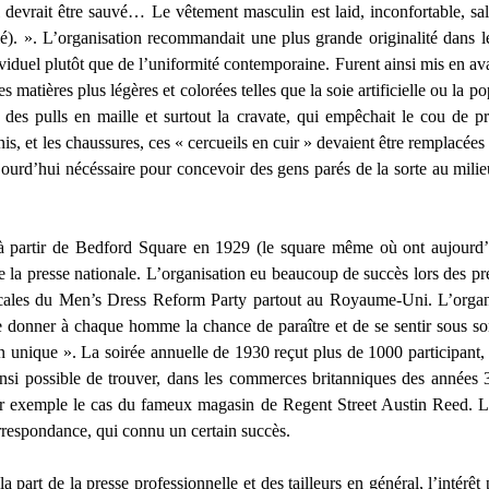
 il devrait être sauvé… Le vêtement masculin est laid, inconfortable, sa
ilé). ». L’organisation recommandait une plus grande originalité dans 
ividuel plutôt que de l’uniformité contemporaine. Furent ainsi mis en ava
 matières plus légères et colorées telles que la soie artificielle ou la p
des pulls en maille et surtout la cravate, qui empêchait le cou de prof
, et les chaussures, ces « cercueils en cuir » devaient être remplacées
jourd’hui nécéssaire pour concevoir des gens parés de la sorte au milie
t à partir de Bedford Square en 1929 (le square même où ont aujourd
 la presse nationale. L’organisation eu beaucoup de succès lors des pre
locales du Men’s Dress Reform Party partout au Royaume-Uni. L’organi
e donner à chaque homme la chance de paraître et de se sentir sous so
on unique ». La soirée annuelle de 1930 reçut plus de 1000 participant
si possible de trouver, dans les commerces britanniques des années 3
r exemple le cas du fameux magasin de Regent Street Austin Reed.
orrespondance, qui connu un certain succès.
part de la presse professionnelle et des tailleurs en général, l’intérêt p