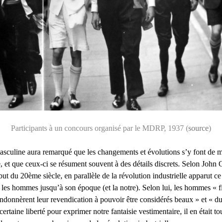
Participants à un concours organisé par le MDRP, 1937 (
source
)
asculine aura remarqué que les changements et évolutions s’y font de m
 et que ceux-ci se résument souvent à des détails discrets. Selon John 
t du 20ème siècle, en parallèle de la révolution industrielle apparut c
les hommes jusqu’à son époque (et la notre). Selon lui, les hommes « fir
bandonnèrent leur revendication à pouvoir être considérés beaux » et « du 
rtaine liberté pour exprimer notre fantaisie vestimentaire, il en était to