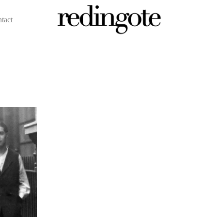
ntact
redingote.