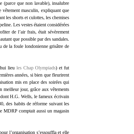
le (parce que non lavable), insalubre
le vêtement masculin, expliquant que
nt les shorts et culottes, les chemises
opeline. Les vestes étaient considérées
iter de l’air frais, était sévèrement
 autant que possible par des sandales.
u de la foule londonienne grisâtre de
’hui lieu
les Chap Olympiads
) et fut
mières années, si bien que fleurirent
sation mis en place des soirées qui
n meilleur jour, grâce aux vêtements
, dont H.G. Wells, le fameux écrivain
0, des habits de réforme suivant les
 Le MDRP comptait aussi un magasin
our l’organisation s’essouffla et elle